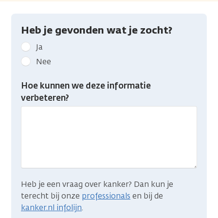
Heb je gevonden wat je zocht?
Geef
Ja
kanker.nl
Nee
feedback:
Heb
Hoe kunnen we deze informatie
je
verbeteren?
gevonden
wat
je
zocht?
Heb je een vraag over kanker? Dan kun je
terecht bij onze
professionals
en bij de
kanker.nl infolijn
.