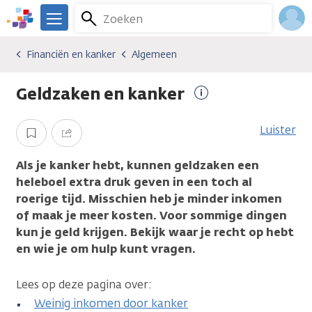
Overslaan
Zoeken
Menu
en
We
naar
zijn
Inlo
Financiën en kanker
Algemeen
Gevolgen van kanker
Financiën en kanker
Algemeen
de
er
Acco
inhoud
voor
Geldzaken en kanker
gaan
je.
Meer
Kanker.nl
informatie
Luister
Opslaan
Delen
Als je kanker hebt, kunnen geldzaken een
heleboel extra druk geven in een toch al
roerige tijd. Misschien heb je minder inkomen
of maak je meer kosten. Voor sommige dingen
kun je geld krijgen. Bekijk waar je recht op hebt
en wie je om hulp kunt vragen.
Lees op deze pagina over:
Weinig inkomen door kanker