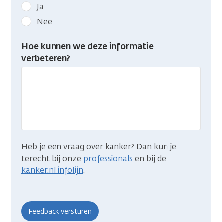
Geef
Ja
kanker.nl
Nee
feedback:
Heb
Hoe kunnen we deze informatie
je
verbeteren?
gevonden
wat
je
zocht?
Heb je een vraag over kanker? Dan kun je
terecht bij onze
professionals
en bij de
kanker.nl infolijn
.