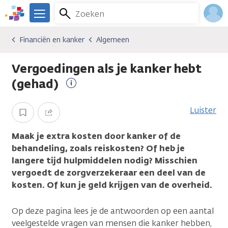
Overslaan
Zoeken
Menu
en
We
naar
zijn
Inlo
Financiën en kanker
Algemeen
Gevolgen van kanker
Financiën en kanker
Algemeen
de
er
Acco
inhoud
voor
Vergoedingen als je kanker hebt
gaan
je.
Kanker.nl
(gehad)
Meer
informatie
Luister
Opslaan
Delen
Maak je extra kosten door kanker of de
behandeling, zoals reiskosten? Of heb je
langere tijd hulpmiddelen nodig? Misschien
vergoedt de zorgverzekeraar een deel van de
kosten. Of kun je geld krijgen van de overheid.
Op deze pagina lees je de antwoorden op een aantal
veelgestelde vragen van mensen die kanker hebben,