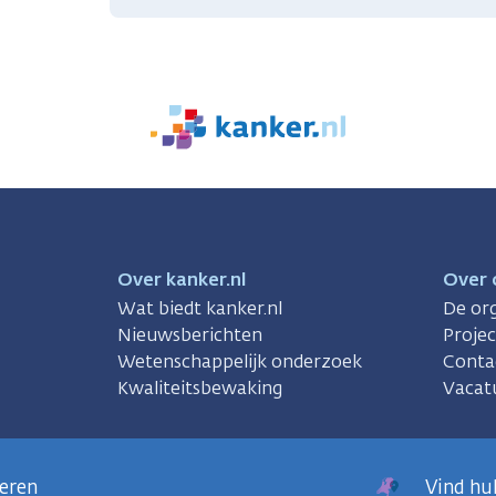
We
zijn
er
voor
je.
Kanker.nl
Over kanker.nl
Over 
Wat biedt kanker.nl
De org
Nieuwsberichten
Proje
Wetenschappelijk onderzoek
Conta
Kwaliteitsbewaking
Vacat
deren
Vind hul