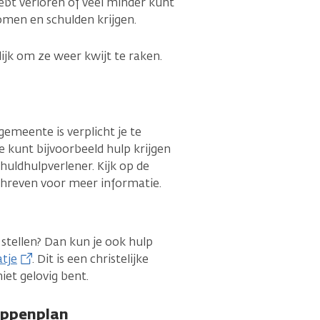
ebt verloren of veel minder kunt
omen en schulden krijgen.
lijk om ze weer kwijt te raken.
emeente is verplicht je te
Je kunt bijvoorbeeld hulp krijgen
uldhulpverlener. Kijk op de
chreven voor meer informatie.
stellen? Dan kun je ook hulp
tje
. Dit is een christelijke
niet gelovig bent.
tappenplan