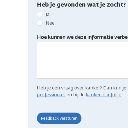
Heb je gevonden wat je zocht?
Geef
Ja
kanker.nl
Nee
feedback:
Heb
Hoe kunnen we deze informatie verbe
je
gevonden
wat
je
zocht?
Heb je een vraag over kanker? Dan kun je 
professionals
en bij de
kanker.nl infolijn
.