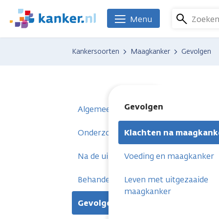
Overslaan
en
Zoeke
Menu
We
naar
zijn
de
er
Kankersoorten
Maagkanker
Gevolgen
inhoud
voor
gaan
je.
Kanker.nl
Gevolgen
Algemeen
Onderzoeken
Klachten na maagkank
Na de uitslag
Voeding en maagkanker
Behandelingen
Leven met uitgezaaide
maagkanker
Gevolgen