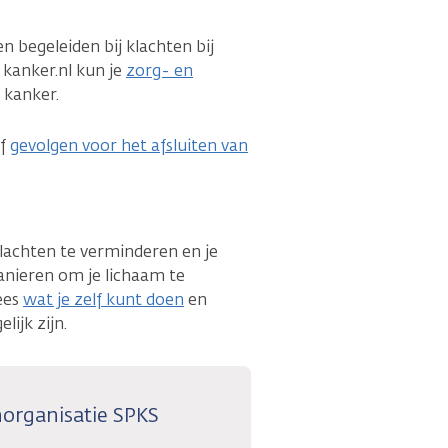
en begeleiden bij klachten bij
 kanker.nl kun je
zorg- en
 kanker.
Of
gevolgen voor het afsluiten van
lachten te verminderen en je
nieren om je lichaam te
ees
wat je zelf kunt doen
en
lijk zijn.
norganisatie SPKS