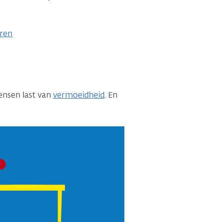
ren
ensen last van
vermoeidheid
. En