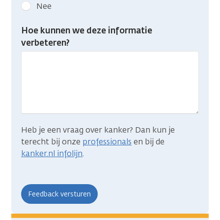
kanker.nl
Nee
feedback:
Heb
Hoe kunnen we deze informatie
je
verbeteren?
gevonden
wat
je
zocht?
Heb je een vraag over kanker? Dan kun je
terecht bij onze
professionals
en bij de
kanker.nl infolijn
.