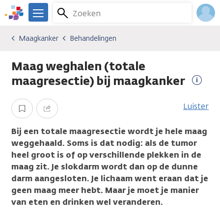
Overslaan
Zoeken
Menu
en
We
naar
zijn
Inlo
Maagkanker
Behandelingen
Kankersoorten
Maagkanker
Behandelingen
de
er
Acco
inhoud
voor
Maag weghalen (totale
gaan
je.
Kanker.nl
maagresectie) bij maagkanker
Meer
infor
Luister
Opslaan
Delen
Bij een totale maagresectie wordt je hele maag
weggehaald. Soms is dat nodig: als de tumor
heel groot is of op verschillende plekken in de
maag zit. Je slokdarm wordt dan op de dunne
darm aangesloten. Je lichaam went eraan dat je
geen maag meer hebt. Maar je moet je manier
van eten en drinken wel veranderen.