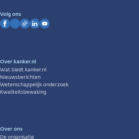
voor
je.
Volg ons
Kanker.nl
Facebook
Instagram
TikTok
LinkedIn
YouTube
Over kanker.nl
Wat biedt kanker.nl
Nieuwsberichten
Wetenschappelijk onderzoek
Kwaliteitsbewaking
Over ons
De organisatie