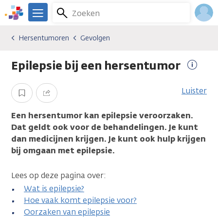
Overslaan
Zoeken
Menu
en
We
naar
zijn
Inlo
Hersentumoren
Gevolgen
Kankersoorten
Hersentumoren
Gevolgen
de
er
Acco
inhoud
voor
Epilepsie bij een hersentumor
gaan
je.
Meer
Kanker.nl
inform
Luister
Opslaan
Delen
Een hersentumor kan epilepsie veroorzaken.
Dat geldt ook voor de behandelingen. Je kunt
dan medicijnen krijgen. Je kunt ook hulp krijgen
bij omgaan met epilepsie.
Lees op deze pagina over:
Wat is epilepsie?
Hoe vaak komt epilepsie voor?
Oorzaken van epilepsie