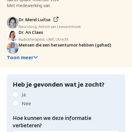
Met medewerking van:
Dr. Merel Luitse
Neuroloog, Antoni van Leeuwenhoek
Dr. An Claes
Radiotherapeut, UMC Utrecht
Mensen die een hersentumor hebben (gehad)
Toon meer
Heb je gevonden wat je zocht?
Geef
Ja
kanker.nl
Nee
feedback:
Heb
Hoe kunnen we deze informatie
je
verbeteren?
gevonden