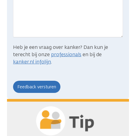
wat
je
zocht?
Heb je een vraag over kanker? Dan kun je
terecht bij onze
professionals
en bij de
kanker.nl infolijn
.