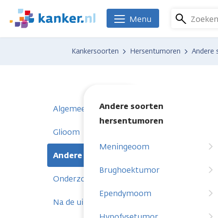
Overslaan
en
Zoeke
Menu
We
naar
zijn
de
er
Kankersoorten
Hersentumoren
Andere 
inhoud
voor
gaan
je.
Kanker.nl
Andere soorten
Algemeen
hersentumoren
Glioom
Meningeoom
Andere soorten hersentumoren
Brughoektumor
Onderzoeken
Ependymoom
Na de uitslag
Hypofysetumor