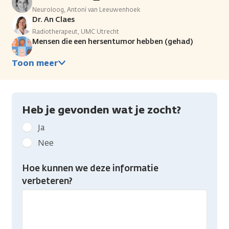
Neuroloog, Antoni van Leeuwenhoek
Dr. An Claes
Radiotherapeut, UMC Utrecht
Mensen die een hersentumor hebben (gehad)
Toon meer
Heb je gevonden wat je zocht?
Geef
Ja
kanker.nl
Nee
feedback:
Heb
Hoe kunnen we deze informatie
je
verbeteren?
gevonden
wat
je
zocht?