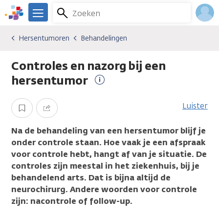
Overslaan
Zoeken
Menu
en
We
naar
zijn
Inlo
Hersentumoren
Behandelingen
Kankersoorten
Hersentumoren
Behandelingen
de
er
Acco
inhoud
voor
Controles en nazorg bij een
gaan
je.
Kanker.nl
hersentumor
Meer
informatie
Luister
Opslaan
Delen
Na de behandeling van een hersentumor blijf je
onder controle staan. Hoe vaak je een afspraak
voor controle hebt, hangt af van je situatie. De
controles zijn meestal in het ziekenhuis, bij je
behandelend arts. Dat is bijna altijd de
neurochirurg. Andere woorden voor controle
zijn: nacontrole of follow-up.