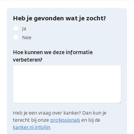
Heb je gevonden wat je zocht?
Geef
Ja
kanker.nl
Nee
feedback:
Heb
Hoe kunnen we deze informatie
je
verbeteren?
gevonden
wat
je
zocht?
Heb je een vraag over kanker? Dan kun je
terecht bij onze
professionals
en bij de
kanker.nl infolijn
.