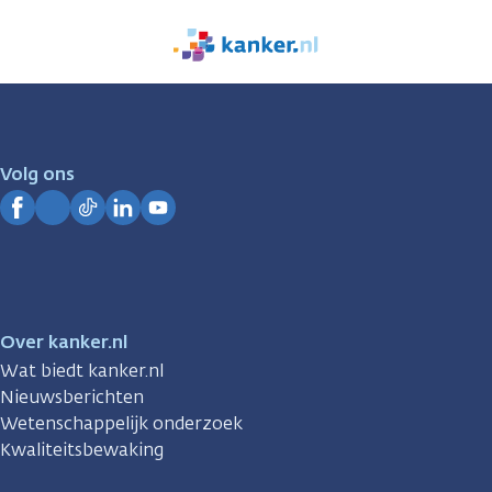
We
zijn
er
voor
je.
Volg ons
Kanker.nl
Facebook
Instagram
TikTok
LinkedIn
YouTube
Over kanker.nl
Wat biedt kanker.nl
Nieuwsberichten
Wetenschappelijk onderzoek
Kwaliteitsbewaking