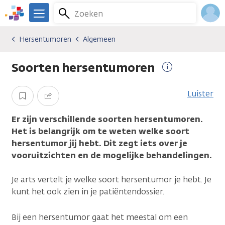
Overslaan
Zoeken
Menu
en
We
naar
zijn
Inlo
Hersentumoren
Algemeen
Kankersoorten
Hersentumoren
Algemeen
de
er
Acco
inhoud
voor
Soorten hersentumoren
gaan
je.
Meer
Kanker.nl
informatie
Luister
Opslaan
Delen
Er zijn verschillende soorten hersentumoren.
Het is belangrijk om te weten welke soort
hersentumor jij hebt. Dit zegt iets over je
vooruitzichten en de mogelijke behandelingen.
Je arts vertelt je welke soort hersentumor je hebt. Je
kunt het ook zien in je patiëntendossier.
Bij een hersentumor gaat het meestal om een