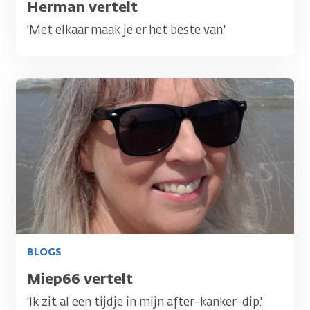
Titel
Herman vertelt
'Met elkaar maak je er het beste van.'
Afbeelding
BLOGS
Titel
Miep66 vertelt
'Ik zit al een tijdje in mijn after-kanker-dip.'