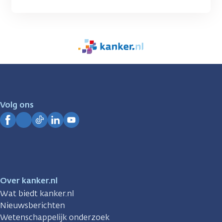
We
zijn
er
voor
je.
Volg ons
Kanker.nl
Facebook
Instagram
TikTok
LinkedIn
YouTube
Over kanker.nl
Wat biedt kanker.nl
Nieuwsberichten
Wetenschappelijk onderzoek