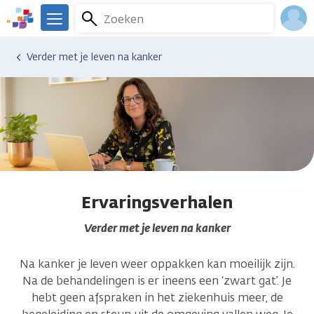
Overslaan
Zoeken
Menu
en
We
naar
zijn
Inlo
Verder met je leven na kanker
de
er
Acco
inhoud
voor
gaan
je.
Kanker.nl
Ervaringsverhalen
Verder met je leven na kanker
Na kanker je leven weer oppakken kan moeilijk zijn.
Na de behandelingen is er ineens een ‘zwart gat’. Je
hebt geen afspraken in het ziekenhuis meer, de