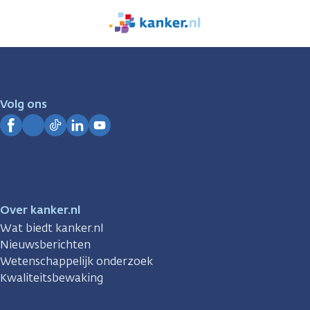
We
zijn
er
voor
je.
Volg ons
Kanker.nl
Facebook
Instagram
TikTok
LinkedIn
YouTube
Over kanker.nl
Wat biedt kanker.nl
Nieuwsberichten
Wetenschappelijk onderzoek
Kwaliteitsbewaking