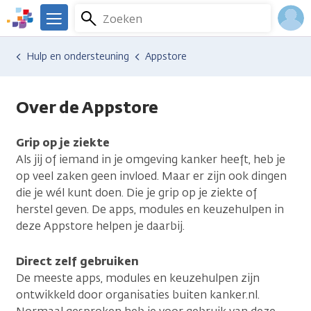
Overslaan
Zoeken
Menu
en
We
naar
zijn
Inlo
Hulp en ondersteuning
Appstore
de
er
Acco
inhoud
voor
gaan
je.
Over de Appstore
Kanker.nl
Grip op je ziekte
Als jij of iemand in je omgeving kanker heeft, heb je
op veel zaken geen invloed. Maar er zijn ook dingen
die je wél kunt doen. Die je grip op je ziekte of
herstel geven. De apps, modules en keuzehulpen in
deze Appstore helpen je daarbij.
Direct zelf gebruiken
De meeste apps, modules en keuzehulpen zijn
ontwikkeld door organisaties buiten kanker.nl.