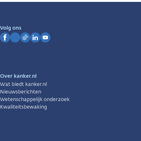
zijn
er
voor
je.
Volg ons
Kanker.nl
Facebook
Instagram
TikTok
LinkedIn
YouTube
Over kanker.nl
Wat biedt kanker.nl
Nieuwsberichten
Wetenschappelijk onderzoek
Kwaliteitsbewaking