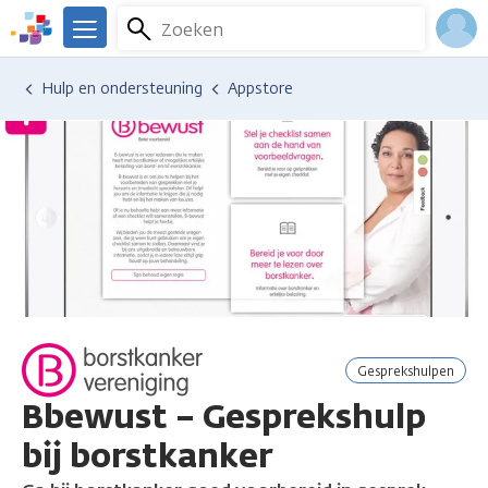
Overslaan
Zoeken
Menu
en
We
naar
zijn
Inlo
Hulp en ondersteuning
Appstore
de
er
Acco
inhoud
voor
gaan
je.
Kanker.nl
gesprekshulpen
Bbewust – Gesprekshulp
bij borstkanker