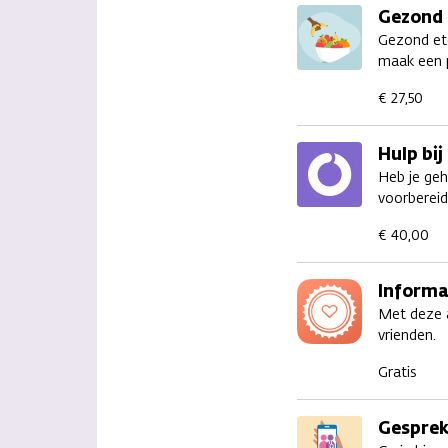
Gezond 
Gezond ete
maak een p
€ 27,50
Hulp bi
Heb je geh
voorbereid
€ 40,00
Informa
Met deze a
vrienden.
Gratis
Gesprek