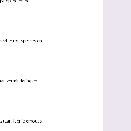
ijst op, neem het
zoekt je rouwproces en
aan vermindering en
staan, leer je emoties