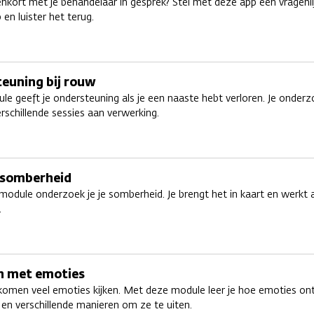
enkort met je behandelaar in gesprek? Stel met deze app een vragenl
 en luister het terug.
euning bij rouw
e geeft je ondersteuning als je een naaste hebt verloren. Je onder
erschillende sessies aan verwerking.
j somberheid
odule onderzoek je je somberheid. Je brengt het in kaart en werkt 
.
 met emoties
 komen veel emoties kijken. Met deze module leer je hoe emoties ont
en verschillende manieren om ze te uiten.