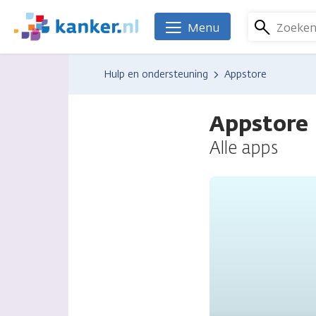
Overslaan
en
Zoeke
Menu
We
naar
zijn
de
er
Hulp en ondersteuning
Appstore
inhoud
voor
gaan
je.
Appstore
Kanker.nl
Alle apps