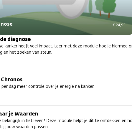
gnose
€ 24,95
 de diagnose
e kanker heeft veel impact. Leer met deze module hoe je hiermee o
g en het zoeken van steun.
 Chronos
t per dag meer controle over je energie na kanker.
aar je Waarden
e belangrijk in het leven? Deze module helpt je dit te ontdekken en h
bij jouw waarden passen.