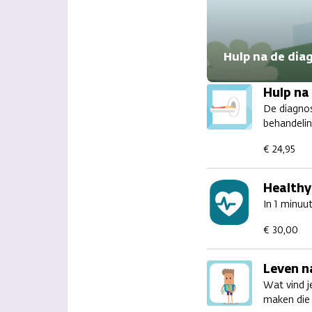
Alle apps
Hulp na de dia
Hulp na
De diagnos
behandelin
€ 24,95
Healthy
In 1 minuu
€ 30,00
Leven n
Wat vind j
maken die 