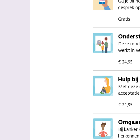
Ga je binn
gesprek op
Gratis
Onderst
Deze modul
werkt in v
€ 24,95
Hulp bi
Met deze m
acceptatie
€ 24,95
Omgaan
Bij kanker
herkennen 