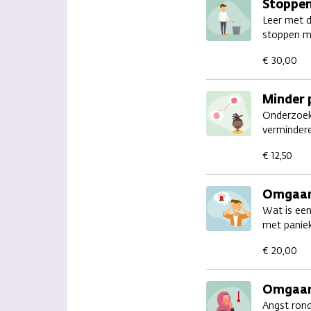
Stoppen
Leer met d
stoppen m
€ 30,00
Minder 
Onderzoek 
vermindere
€ 12,50
Omgaan
Wat is een
met panie
€ 20,00
Omgaan
Angst rond