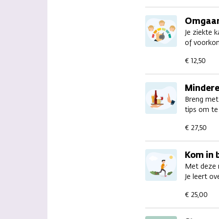
Omgaan
Je ziekte 
of voorko
€ 12,50
Mindere
Breng met 
tips om te
€ 27,50
Kom in 
Met deze m
Je leert o
€ 25,00