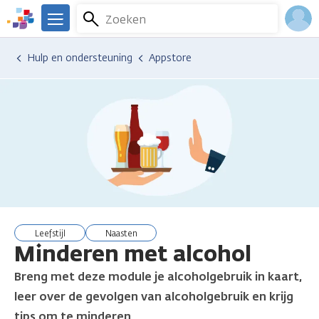
Overslaan
Zoeken
Menu
en
We
naar
zijn
Inlo
Hulp en ondersteuning
Appstore
de
er
Acco
inhoud
voor
gaan
je.
Kanker.nl
leefstijl
naasten
Minderen met alcohol
Breng met deze module je alcoholgebruik in kaart,
leer over de gevolgen van alcoholgebruik en krijg
tips om te minderen.