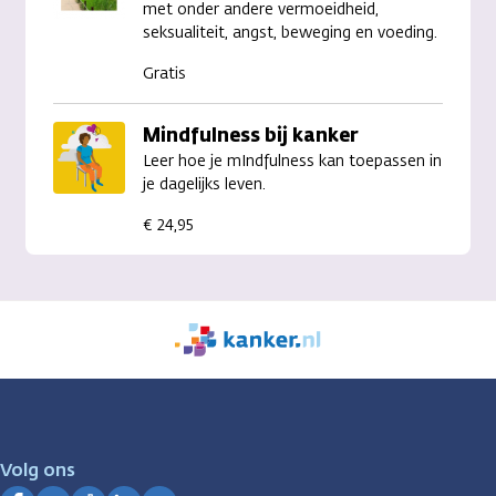
met onder andere vermoeidheid,
seksualiteit, angst, beweging en voeding.
Gratis
Mindfulness bij kanker
Leer hoe je mIndfulness kan toepassen in
je dagelijks leven.
€ 24,95
We
zijn
er
voor
je.
Volg ons
Kanker.nl