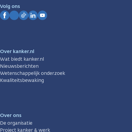
je.
Volg ons
Kanker.nl
Facebook
Instagram
TikTok
LinkedIn
YouTube
Over kanker.nl
Wat biedt kanker.nl
Nieuwsberichten
Wetenschappelijk onderzoek
Kwaliteitsbewaking
Over ons
De organisatie
Project kanker & werk