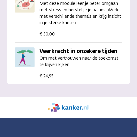
Met deze module leer je beter omgaan
met stress en herstel je je balans. Werk
met verschillende thema’s en krijg inzicht
in je sterke kanten.
€ 30,00
Veerkracht in onzekere tijden
Om met vertrouwen naar de toekomst
te blijven kijken.
€ 24,95
We
zijn
er
voor