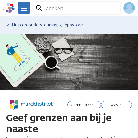
Overslaan
Zoeken
Menu
en
We
naar
zijn
Inlo
Hulp en ondersteuning
Appstore
de
er
Acco
inhoud
voor
gaan
je.
Kanker.nl
communiceren
naasten
Geef grenzen aan bij je
naaste