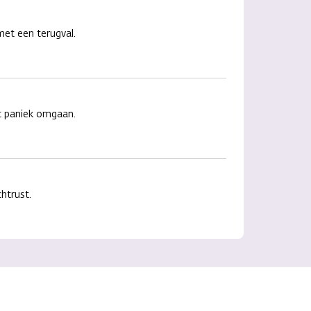
met een terugval.
t paniek omgaan.
htrust.