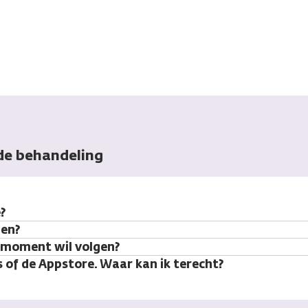
 de behandeling
?
den?
r moment wil volgen?
s of de Appstore. Waar kan ik terecht?