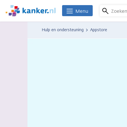
Overslaan
en
Zoeke
Menu
We
naar
zijn
de
er
Hulp en ondersteuning
Appstore
inhoud
voor
gaan
je.
Kanker.nl