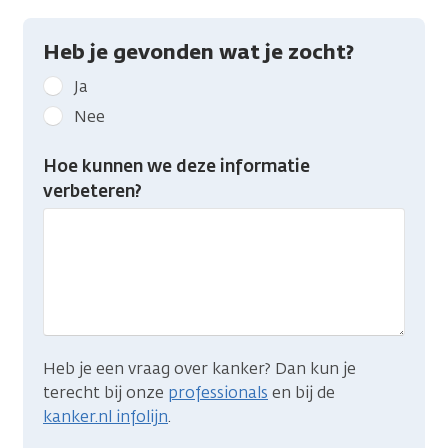
Heb je gevonden wat je zocht?
Geef
Ja
kanker.nl
Nee
feedback:
Heb
Hoe kunnen we deze informatie
je
verbeteren?
gevonden
wat
je
zocht?
Heb je een vraag over kanker? Dan kun je
terecht bij onze
professionals
en bij de
kanker.nl infolijn
.