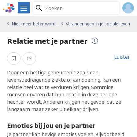
Overslaan
Zoeken
Menu
en
We
naar
zijn
Inlo
Niet meer beter worden
Veranderingen in je sociale leven
Gevolgen van kanker
Niet meer beter worden
Veranderingen in je sociale leven
de
er
Acco
inhoud
voor
Relatie met je partner
gaan
je.
Meer
Kanker.nl
informatie
Luister
Opslaan
Delen
Door een heftige gebeurtenis zoals een
levensbedreigende ziekte of aandoening, kan een
relatie heel wat te verduren krijgen. Sommige
mensen ervaren dat hun relatie in deze periode
hechter wordt. Anderen krijgen het gevoel dat ze
langzaam maar zeker uit elkaar drijven.
Emoties bij jou en je partner
Je partner kan hevige emoties voelen. Bijvoorbeeld