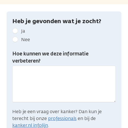
Heb je gevonden wat je zocht?
Geef
Ja
kanker.nl
Nee
feedback:
Heb
Hoe kunnen we deze informatie
je
verbeteren?
gevonden
wat
je
zocht?
Heb je een vraag over kanker? Dan kun je
terecht bij onze
professionals
en bij de
kanker.nl infolijn
.