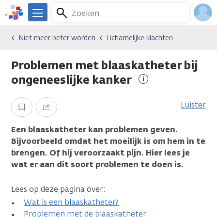
Overslaan
Zoeken
Menu
en
We
naar
zijn
Inlo
Niet meer beter worden
Lichamelijke klachten
Gevolgen van kanker
Niet meer beter worden
Lichamelijke klachten
de
er
Acco
inhoud
voor
Problemen met blaaskatheter bij
gaan
je.
Kanker.nl
ongeneeslijke kanker
Meer
informatie
Luister
Opslaan
Delen
Een blaaskatheter kan problemen geven.
Bijvoorbeeld omdat het moeilijk is om hem in te
brengen. Of hij veroorzaakt pijn. Hier lees je
wat er aan dit soort problemen te doen is.
Lees op deze pagina over:
Wat is een blaaskatheter?
Problemen met de blaaskatheter