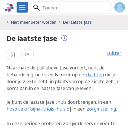
Overslaan
Zoeken
Menu
en
We
naar
zijn
Inlo
Niet meer beter worden
De laatste fase
Gevolgen van kanker
Niet meer beter worden
De laatste fase
de
er
Acco
inhoud
voor
De laatste fase
gaan
je.
Meer
Kanker.nl
informatie
Luister
Opslaan
Delen
Naarmate de palliatieve fase vordert, richt de
behandeling zich steeds meer op de
klachten
die je
door je ziekte hebt, in plaats van op de ziekte zelf. Je
komt dan in de laatste fase van je leven.
Je kunt de laatste fase
thuis
doorbrengen, in een
hospice of bijna-thuis-huis
of in een
zorginstelling
.
In deze periode proberen zorgverleners er voor te