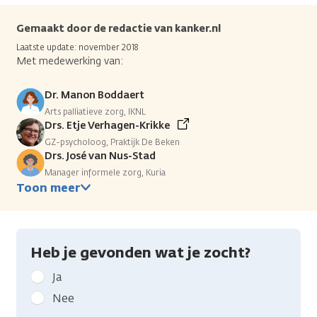
Gemaakt door de redactie van kanker.nl
Laatste update: november 2018
Met medewerking van:
Dr. Manon Boddaert
Arts palliatieve zorg, IKNL
Drs. Etje Verhagen-Krikke
GZ-psycholoog, Praktijk De Beken
Drs. José van Nus-Stad
Manager informele zorg, Kuria
Toon meer
Heb je gevonden wat je zocht?
Geef
Ja
kanker.nl
Nee
feedback: