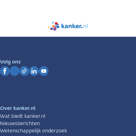
We
zijn
er
voor
je.
Volg ons
Kanker.nl
Facebook
Instagram
TikTok
LinkedIn
YouTube
Over kanker.nl
Wat biedt kanker.nl
Nieuwsberichten
Wetenschappelijk onderzoek