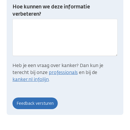
Heb
Hoe kunnen we deze informatie
je
verbeteren?
gevonden
wat
je
zocht?
Heb je een vraag over kanker? Dan kun je
terecht bij onze
professionals
en bij de
kanker.nl infolijn
.