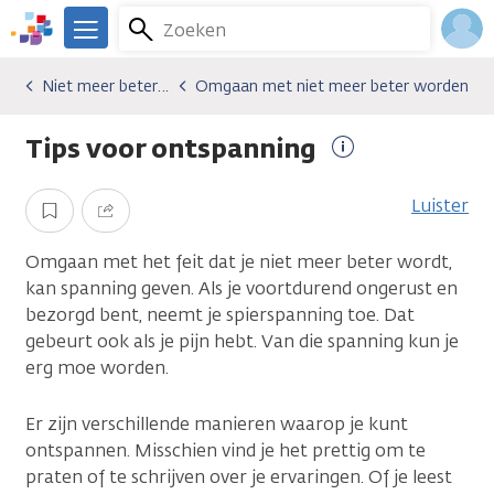
Overslaan
Zoeken
Menu
en
We
naar
zijn
Inlo
Niet meer beter worden
Omgaan met niet meer beter worden
Gevolgen van kanker
Niet meer beter worden
Omgaan met niet meer beter worden
de
er
Acco
inhoud
voor
Tips voor ontspanning
gaan
je.
Meer
Kanker.nl
informatie
Luister
Opslaan
Delen
Omgaan met het feit dat je niet meer beter wordt,
kan spanning geven. Als je voortdurend ongerust en
bezorgd bent, neemt je spierspanning toe. Dat
gebeurt ook als je pijn hebt. Van die spanning kun je
erg moe worden.
Er zijn verschillende manieren waarop je kunt
ontspannen. Misschien vind je het prettig om te
praten of te schrijven over je ervaringen. Of je leest