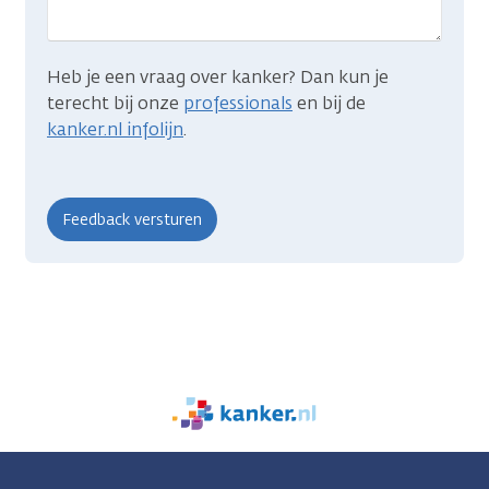
Heb je een vraag over kanker? Dan kun je
terecht bij onze
professionals
en bij de
kanker.nl infolijn
.
We
zijn
er