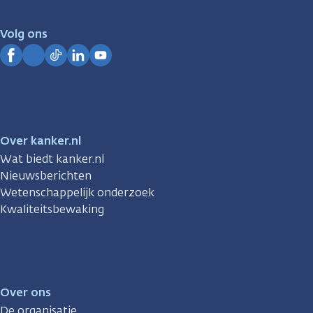
voor
je.
Volg ons
Kanker.nl
Facebook
Instagram
TikTok
LinkedIn
YouTube
Over kanker.nl
Wat biedt kanker.nl
Nieuwsberichten
Wetenschappelijk onderzoek
Kwaliteitsbewaking
Over ons
De organisatie