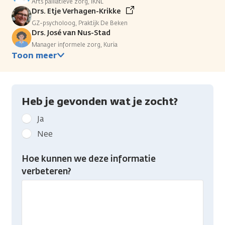
Arts palliatieve zorg, IKNL
Drs. Etje Verhagen-Krikke
GZ-psycholoog, Praktijk De Beken
Drs. José van Nus-Stad
Manager informele zorg, Kuria
Toon meer
Heb je gevonden wat je zocht?
Geef
Ja
kanker.nl
Nee
feedback:
Heb
Hoe kunnen we deze informatie
je
verbeteren?
gevonden
wat
je
zocht?