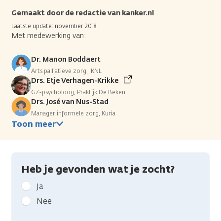
Gemaakt door de redactie van kanker.nl
Laatste update: november 2018
Met medewerking van:
Dr. Manon Boddaert
Arts palliatieve zorg, IKNL
Drs. Etje Verhagen-Krikke
GZ-psycholoog, Praktijk De Beken
Drs. José van Nus-Stad
Manager informele zorg, Kuria
Toon meer
Heb je gevonden wat je zocht?
Geef
Ja
kanker.nl
Nee
feedback:
Heb