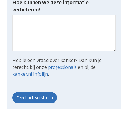
Hoe kunnen we deze informatie
je
verbeteren?
gevonden
wat
je
zocht?
Heb je een vraag over kanker? Dan kun je
terecht bij onze
professionals
en bij de
kanker.nl infolijn
.