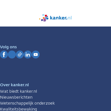
We
zijn
er
voor
je.
Volg ons
Kanker.nl
Facebook
Instagram
TikTok
LinkedIn
YouTube
Over kanker.nl
Wat biedt kanker.nl
Nieuwsberichten
Wetenschappelijk onderzoek
Kwaliteitsbewaking