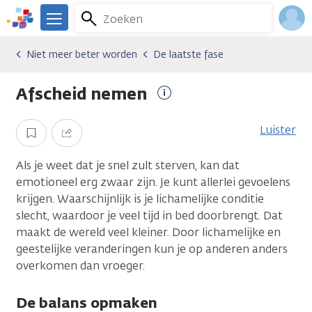
Overslaan
Zoeken
Menu
en
We
naar
zijn
Inlo
Niet meer beter worden
De laatste fase
Gevolgen van kanker
Niet meer beter worden
De laatste fase
de
er
Acco
inhoud
voor
Afscheid nemen
gaan
je.
Meer
Kanker.nl
informatie
Luister
Opslaan
Delen
Als je weet dat je snel zult sterven, kan dat
emotioneel erg zwaar zijn. Je kunt allerlei gevoelens
krijgen. Waarschijnlijk is je lichamelijke conditie
slecht, waardoor je veel tijd in bed doorbrengt. Dat
maakt de wereld veel kleiner. Door lichamelijke en
geestelijke veranderingen kun je op anderen anders
overkomen dan vroeger.
De balans opmaken