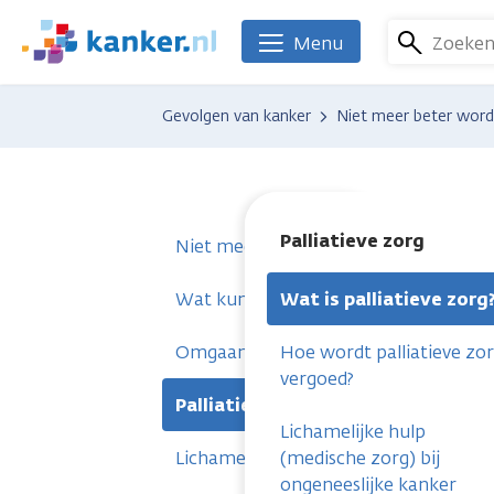
Overslaan
en
Zoeke
Menu
We
naar
zijn
de
er
Gevolgen van kanker
Niet meer beter wor
inhoud
voor
gaan
je.
Kanker.nl
Palliatieve zorg
Niet meer beter worden
Wat kun je regelen?
Wat is palliatieve zorg
Omgaan met niet meer beter worde
Hoe wordt palliatieve zo
vergoed?
Palliatieve zorg
Lichamelijke hulp
Lichamelijke klachten
(medische zorg) bij
ongeneeslijke kanker