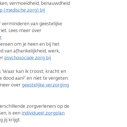
braken, vermoeidheid, benauwdheid
lp (medische zorg) bij
 verminderen van geestelijke
riet. Lees meer over
r
.
ensen om je heen en bij het
 van afhankelijkheid, werk,
er
psychosociale zorg bij
s ‘Waar kan ik troost, kracht en
de dood aan?’ en niet te vergeten:
s meer over
geestelijke verzorging
rschillende zorgverleners op de
en, is een
individueel zorgplan
jij krijgt.