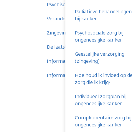
Psychische klachten
Palliatieve behandelingen
Veranderingen in je sociale leven
bij kanker
Zingeving en spiritualiteit
Psychosociale zorg bij
ongeneeslijke kanker
De laatste fase
Geestelijke verzorging
Informatie voor naasten
(zingeving)
Informatie voor nabestaanden
Hoe houd ik invloed op d
zorg die ik krijg?
Individueel zorgplan bij
ongeneeslijke kanker
Complementaire zorg bij
ongeneeslijke kanker