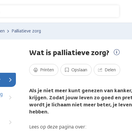
n
den
Palliatieve zorg
Wat is palliatieve zorg?
Meer
inform
Printen
Opslaan
Delen
?
Als je niet meer kunt genezen van kanker,
n
rg
krijgen. Zodat jouw leven zo goed en pret
wordt je lichaam niet meer beter, je leven
hebben.
Lees op deze pagina over: