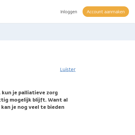
Inloggen
Account aanmaken
atie
Luister
 kun je palliatieve zorg
tig mogelijk blijft. Want al
 kan je nog veel te bieden