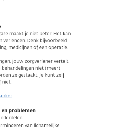
e
 fase maakt je niet beter. Het kan
n verlengen. Denk bijvoorbeeld
ng, medicijnen of een operatie.
ngen. Jouw zorgverlener vertelt
e behandelingen niet (meer)
den ze gestaakt. Je kunt zelf
f niet.
kanker
.
n en problemen
 onderdelen:
erminderen van lichamelijke