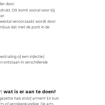
der door:
drukt. Dit komt vooral voor bij
er.
meestal veroorzaakt wordt door
infuus dat met de punt in de
estraling of een infectie)
n ontstaan in verschillende
: wat is er aan te doen?
pgezette hals en/of armen? En kun
rts of verpleegkundige. De arts