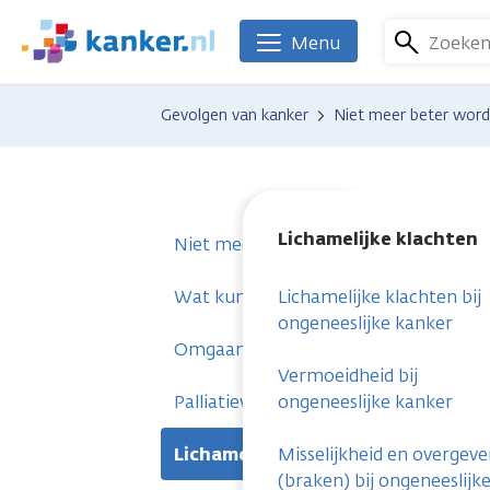
Overslaan
en
Zoeke
Menu
We
naar
zijn
de
er
Gevolgen van kanker
Niet meer beter wor
inhoud
voor
gaan
je.
Kanker.nl
Lichamelijke klachten
Niet meer beter worden
Wat kun je regelen?
Lichamelijke klachten bij
ongeneeslijke kanker
Omgaan met niet meer beter worde
Vermoeidheid bij
Palliatieve zorg
ongeneeslijke kanker
Lichamelijke klachten
Misselijkheid en overgev
(braken) bij ongeneeslijk