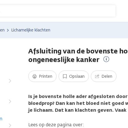
n
den
Lichamelijke klachten
Afsluiting van de bovenste hol
ongeneeslijke kanker
Meer
informati
Printen
Opslaan
Delen
n
Is je bovenste holle ader afgesloten doo
bloedprop? Dan kan het bloed niet goed 
je lichaam. Dat kan klachten geven. Vaak i
en
Lees op deze pagina over:
e