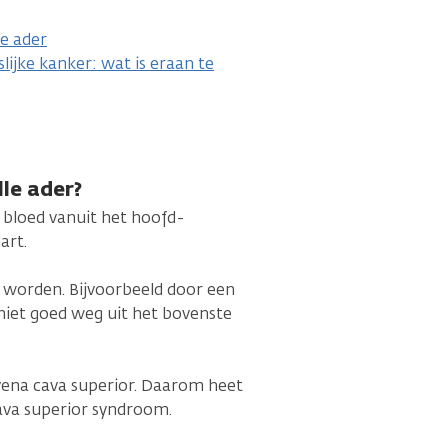
e ader
lijke kanker: wat is eraan te
lle ader?
t bloed vanuit het hoofd-
art.
 worden. Bijvoorbeeld door een
niet goed weg uit het bovenste
 vena cava superior. Daarom heet
cava superior syndroom.