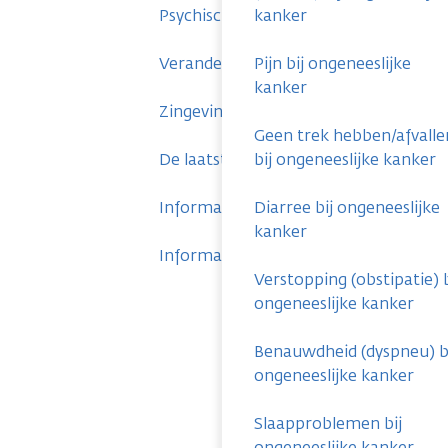
Psychische klachten
kanker
Veranderingen in je sociale leven
Pijn bij ongeneeslijke
kanker
Zingeving en spiritualiteit
Geen trek hebben/afvalle
De laatste fase
bij ongeneeslijke kanker
Informatie voor naasten
Diarree bij ongeneeslijke
kanker
Informatie voor nabestaanden
Verstopping (obstipatie) b
ongeneeslijke kanker
Benauwdheid (dyspneu) b
ongeneeslijke kanker
Slaapproblemen bij
ongeneeslijke kanker