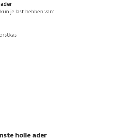
 ader
 kun je last hebben van:
borstkas
ste holle ader