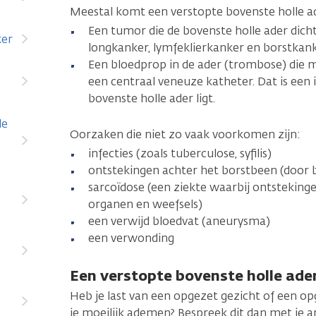
Meestal komt een verstopte bovenste holle a
Een tumor die de bovenste holle ader dicht
ker
longkanker, lymfeklierkanker en borstkank
Een bloedprop in de ader (trombose) die 
een centraal veneuze katheter. Dat is een 
bovenste holle ader ligt.
de
Oorzaken die niet zo vaak voorkomen zijn:
infecties (zoals tuberculose, syfilis)
ontstekingen achter het borstbeen (door b
sarcoïdose (een ziekte waarbij ontstekinge
organen en weefsels)
een verwijd bloedvat (aneurysma)
een verwonding
Een verstopte bovenste holle ader
Heb je last van een opgezet gezicht of een o
je moeilijk ademen? Bespreek dit dan met je a