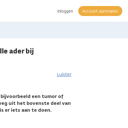
Inloggen
Account aanmaken
le ader bij
e
Luister
r bijvoorbeeld een tumor of
weg uit het bovenste deel van
s er iets aan te doen.