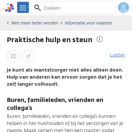
Overslaan
Zoeken
Menu
en
We
naar
zijn
Inlo
Niet meer beter worden
Informatie voor naasten
Gevolgen van kanker
Niet meer beter worden
Informatie voor naasten
de
er
Acco
inhoud
voor
Praktische hulp en steun
gaan
je.
Meer
Kanker.nl
informatie
Luister
Opslaan
Delen
Je kunt als mantelzorger niet alles alleen doen.
Hulp van anderen kan ervoor zorgen dat je het
zelf langer volhoudt.
Buren, familieleden, vrienden en
collega's
Buren, familieleden, vrienden en collega’s kunnen
helpen in het huishouden of bij het verzorgen van je
naaste. Maak samen met hen een rooster zodat