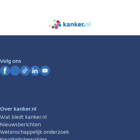
We
zijn
er
voor
je.
Volg ons
Kanker.nl
Facebook
Instagram
TikTok
LinkedIn
YouTube
Over kanker.nl
Wat biedt kanker.nl
Nieuwsberichten
Wetenschappelijk onderzoek
Kwaliteitsbewaking