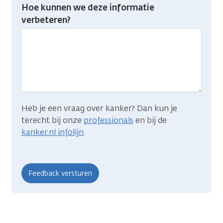
Heb
Hoe kunnen we deze informatie
je
verbeteren?
gevonden
wat
je
zocht?
Heb je een vraag over kanker? Dan kun je
terecht bij onze
professionals
en bij de
kanker.nl infolijn
.