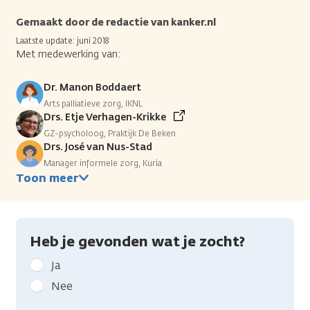
Gemaakt door de redactie van kanker.nl
Laatste update: juni 2018
Met medewerking van:
Dr. Manon Boddaert
Arts palliatieve zorg, IKNL
Drs. Etje Verhagen-Krikke
GZ-psycholoog, Praktijk De Beken
Drs. José van Nus-Stad
Manager informele zorg, Kuria
Toon meer
Heb je gevonden wat je zocht?
Geef
Ja
kanker.nl
Nee
feedback: