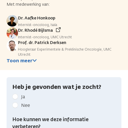
Met medewerking van:
Dr. Aafke Honkoop
Internist-oncoloog, Isala
Dr. Rhodé Bijlsma
Internist-oncoloog, UMC Utrecht
Prof. dr. Patrick Derksen
Hoogleraar Experimentele & Preklinische Oncologie, UMC
Utrecht
Toon meer
Heb je gevonden wat je zocht?
Geef
Ja
kanker.nl
Nee
feedback:
Heb
Hoe kunnen we deze informatie
je
verbeteren?