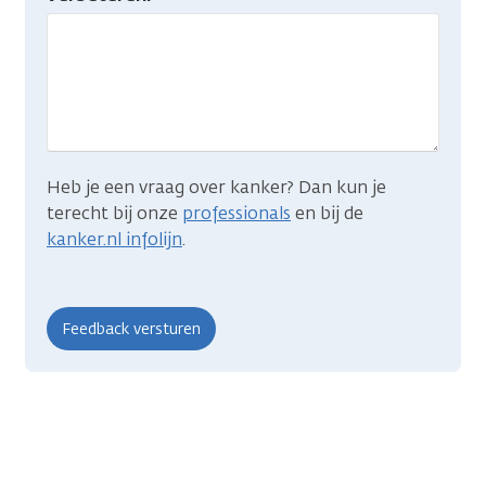
gevonden
wat
je
zocht?
Heb je een vraag over kanker? Dan kun je
terecht bij onze
professionals
en bij de
kanker.nl infolijn
.