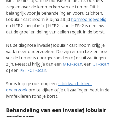
Met de uitslag van de biopsie kan de arts ook iets
zeggen over de kenmerken van de tumor. Dit is
belangrijk voor je behandeling en vooruitzichten.
Lobulair carcinoom is bijna altijd
hormoongevoelig
en HER2-negatief of HER2-laag. HER-2 is een eiwit
dat de groei en deling van cellen regelt in de borst.
Na de diagnose invasief lobulair carcinoom krijg je
vaak meer onderzoeken. Die zijn er om te zien hoe
ver de tumor is doorgegroeid en of er uitzaaiingen
zijn. Meestal krijg je dan een
MRI-scan
, een
CT-scan
of een
PET-CT-scan
.
Soms krijg je ook nog een
schildwachtklier-
onderzoek
om te kijken of je uitzaaiingen hebt in de
lymfeklieren rond je borst.
Behandeling van een invasief lobulair