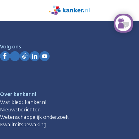
We
zijn
er
voor
je.
Volg ons
Kanker.nl
Facebook
Instagram
TikTok
LinkedIn
YouTube
Over kanker.nl
Wat biedt kanker.nl
Nieuwsberichten
Wetenschappelijk onderzoek
Kwaliteitsbewaking