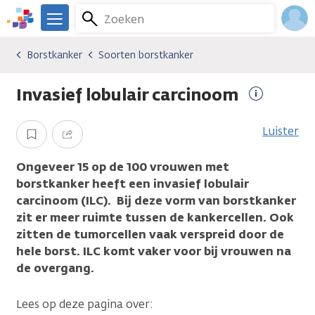
Overslaan
Zoeken
Menu
en
We
naar
zijn
Inlo
Borstkanker
Soorten borstkanker
Kankersoorten
Borstkanker
Soorten borstkanker
de
er
Acco
inhoud
voor
Invasief lobulair carcinoom
gaan
je.
Meer
Kanker.nl
informatie
Luister
Opslaan
Delen
Ongeveer 15 op de 100 vrouwen met
borstkanker heeft een invasief lobulair
carcinoom (ILC). Bij deze vorm van borstkanker
zit er meer ruimte tussen de kankercellen. Ook
zitten de tumorcellen vaak verspreid door de
hele borst. ILC komt vaker voor bij vrouwen na
de overgang.
Lees op deze pagina over: