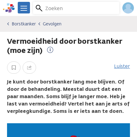
Overslaan
Zoeken
Menu
en
We
naar
zijn
Inlo
Borstkanker
Gevolgen
Kankersoorten
Borstkanker
Gevolgen
de
er
Acco
inhoud
voor
Vermoeidheid door borstkanker
gaan
je.
Kanker.nl
(moe zijn)
Meer
informatie
Luister
Opslaan
Delen
Je kunt door borstkanker lang moe blijven. Of
door de behandeling. Meestal duurt dat een
paar maanden. Soms blijf je langer moe. Heb je
last van vermoeidheid? Vertel het aan je arts of
verpleegkundige. Soms is er iets aan te doen.