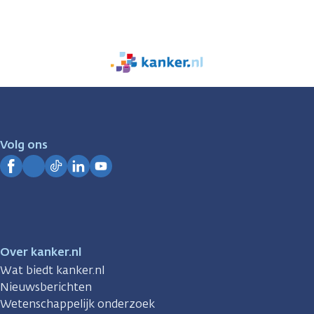
We
zijn
er
voor
je.
Volg ons
Kanker.nl
Facebook
Instagram
TikTok
LinkedIn
YouTube
Over kanker.nl
Wat biedt kanker.nl
Nieuwsberichten
Wetenschappelijk onderzoek