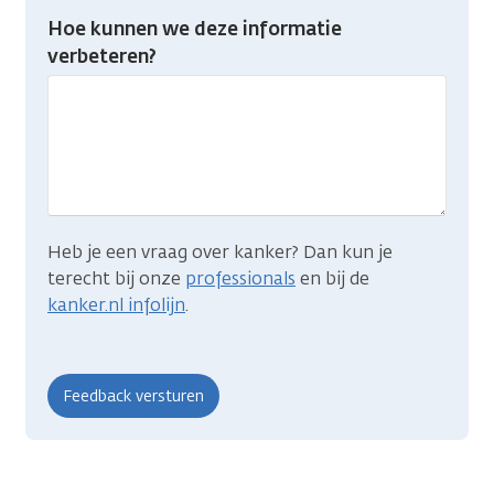
Heb
Hoe kunnen we deze informatie
je
verbeteren?
gevonden
wat
je
zocht?
Heb je een vraag over kanker? Dan kun je
terecht bij onze
professionals
en bij de
kanker.nl infolijn
.