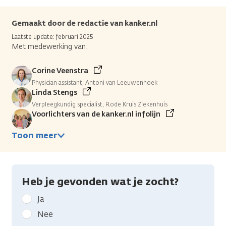
Gemaakt door de redactie van kanker.nl
Laatste update: februari 2025
Met medewerking van:
Corine Veenstra
Physician assistant, Antoni van Leeuwenhoek
Linda Stengs
Verpleegkundig specialist, Rode Kruis Ziekenhuis
Voorlichters van de kanker.nl infolijn
Toon meer
Heb je gevonden wat je zocht?
Geef
Ja
kanker.nl
Nee
feedback: