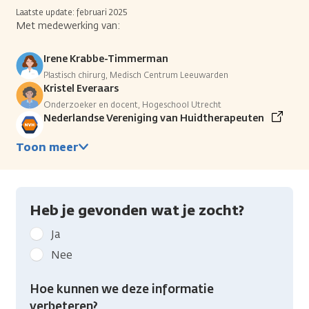
Laatste update: februari 2025
Met medewerking van:
Irene Krabbe-Timmerman
Plastisch chirurg, Medisch Centrum Leeuwarden
Kristel Everaars
Onderzoeker en docent, Hogeschool Utrecht
Nederlandse Vereniging van Huidtherapeuten
Toon meer
Heb je gevonden wat je zocht?
Geef
Ja
kanker.nl
Nee
feedback:
Heb
Hoe kunnen we deze informatie
je
verbeteren?