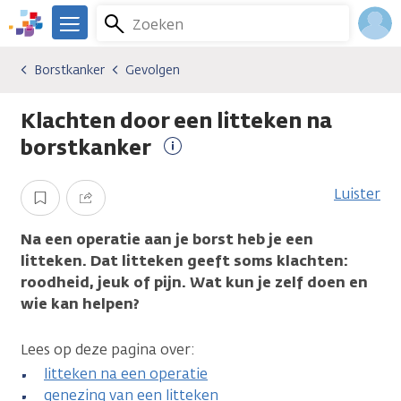
Overslaan
Zoeken
Menu
en
We
naar
zijn
Inlo
Borstkanker
Gevolgen
Kankersoorten
Borstkanker
Gevolgen
de
er
Acco
inhoud
voor
Klachten door een litteken na
gaan
je.
Kanker.nl
borstkanker
Meer
informatie
Luister
Opslaan
Delen
Na een operatie aan je borst heb je een
litteken. Dat litteken geeft soms klachten:
roodheid, jeuk of pijn. Wat kun je zelf doen en
wie kan helpen?
Lees op deze pagina over:
litteken na een operatie
genezing van een litteken