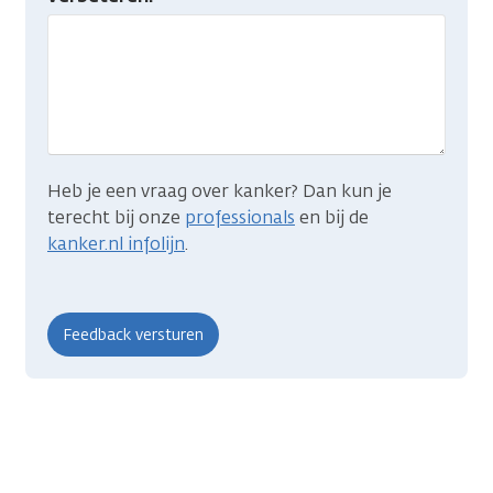
gevonden
wat
je
zocht?
Heb je een vraag over kanker? Dan kun je
terecht bij onze
professionals
en bij de
kanker.nl infolijn
.