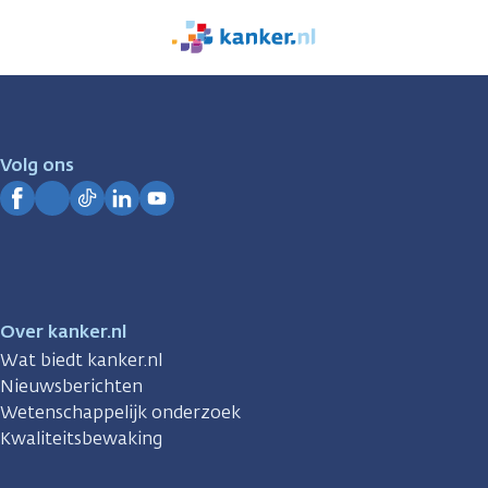
We
zijn
er
voor
je.
Volg ons
Kanker.nl
Facebook
Instagram
TikTok
LinkedIn
YouTube
Over kanker.nl
Wat biedt kanker.nl
Nieuwsberichten
Wetenschappelijk onderzoek
Kwaliteitsbewaking