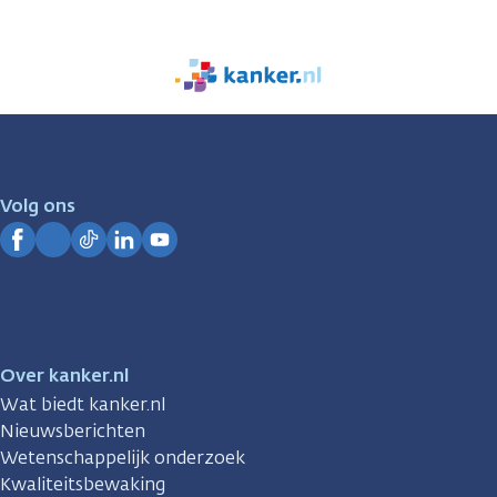
We
zijn
er
voor
je.
Volg ons
Kanker.nl
Facebook
Instagram
TikTok
LinkedIn
YouTube
Over kanker.nl
Wat biedt kanker.nl
Nieuwsberichten
Wetenschappelijk onderzoek
Kwaliteitsbewaking