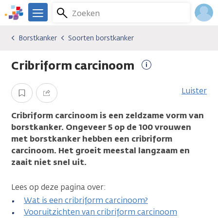
Overslaan
Zoeken
Menu
en
We
naar
zijn
Inlo
Borstkanker
Soorten borstkanker
Kankersoorten
Borstkanker
Soorten borstkanker
de
er
Acco
inhoud
voor
Cribriform carcinoom
gaan
je.
Meer
Kanker.nl
informatie
Luister
Opslaan
Delen
Cribriform carcinoom is een zeldzame vorm van
borstkanker. Ongeveer 5 op de 100 vrouwen
met borstkanker hebben een cribriform
carcinoom. Het groeit meestal langzaam en
zaait niet snel uit.
Lees op deze pagina over:
Wat is een cribriform carcinoom?
Vooruitzichten van cribriform carcinoom