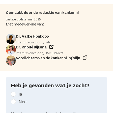
Gemaakt door de redactie van kanker.nl
Laatste update: mei 2025
Met medewerking van:
Dr. Aafke Honkoop
Internist-oncoloog, Isala
Dr. Rhodé Bijlsma
Internist-oncoloog, UMC Utrecht
Voorlichters van de kanker.nl infolijn
Heb je gevonden wat je zocht?
Geef
Ja
kanker.nl
Nee
feedback:
Heb