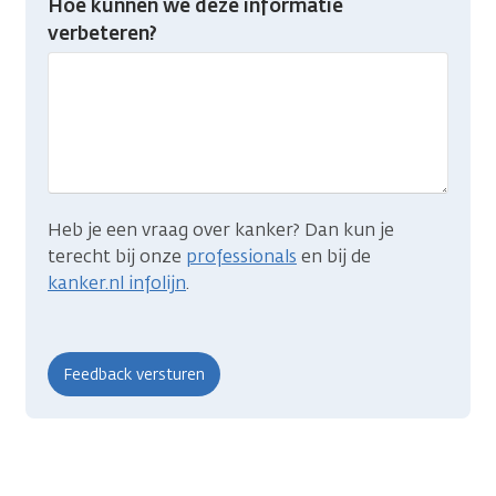
Hoe kunnen we deze informatie
je
verbeteren?
gevonden
wat
je
zocht?
Heb je een vraag over kanker? Dan kun je
terecht bij onze
professionals
en bij de
kanker.nl infolijn
.