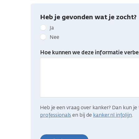
Heb je gevonden wat je zocht?
Geef
Ja
kanker.nl
Nee
feedback:
Heb
Hoe kunnen we deze informatie verbe
je
gevonden
wat
je
zocht?
Heb je een vraag over kanker? Dan kun je 
professionals
en bij de
kanker.nl infolijn
.