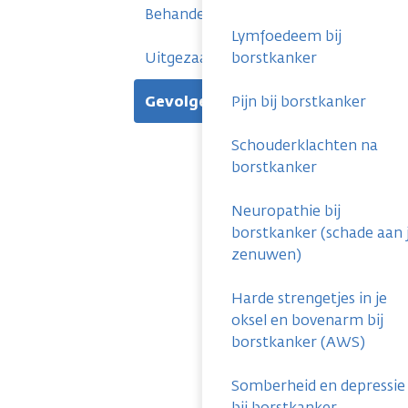
Behandelingen
Lymfoedeem bij
Uitgezaaide borstkanker
borstkanker
Gevolgen
Pijn bij borstkanker
Schouderklachten na
borstkanker
Neuropathie bij
borstkanker (schade aan 
zenuwen)
Harde strengetjes in je
oksel en bovenarm bij
borstkanker (AWS)
Somberheid en depressie
bij borstkanker