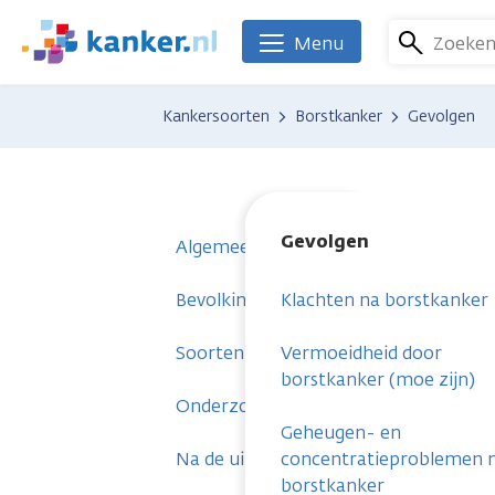
Overslaan
en
Zoeke
Menu
We
naar
zijn
de
er
Kankersoorten
Borstkanker
Gevolgen
inhoud
voor
gaan
je.
Kanker.nl
Gevolgen
Algemeen
Bevolkingsonderzoek en voorstadium
Klachten na borstkanker
Soorten borstkanker
Vermoeidheid door
borstkanker (moe zijn)
Onderzoeken
Geheugen- en
Na de uitslag
concentratieproblemen 
borstkanker