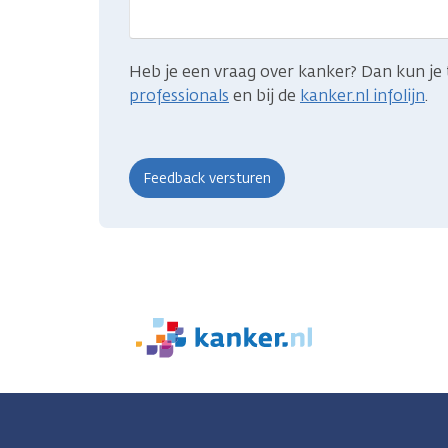
zocht?
Heb je een vraag over kanker? Dan kun je 
professionals
en bij de
kanker.nl infolijn
.
We
zijn
er
voor
je.