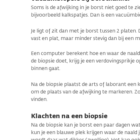
Soms is de afwijking in je borst niet goed te z
bijvoorbeeld kalkspatjes. Dan is een vacuümbi
Je ligt of zit dan met je borst tussen 2 platen
vast en plat, maar minder stevig dan bij een
Een computer berekent hoe en waar de naald j
de biopsie doet, krijg je een verdovingsprikje 
binnen gaat.
Na de biopsie plaatst de arts of laborant een kl
om de plaats van de afwijking te markeren. Zo 
vinden.
Klachten na een biopsie
Na de biopsie kan je borst een paar dagen wat
kun je een blauwe plek krijgen waar de naald je
wordt daar wat dikker (zwelling). Het kan ook 