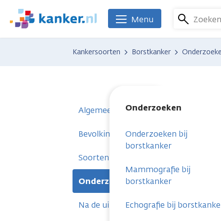
Overslaan
en
Zoeke
Menu
We
naar
zijn
de
er
Kankersoorten
Borstkanker
Onderzoek
inhoud
voor
gaan
je.
Kanker.nl
Onderzoeken
Algemeen
Bevolkingsonderzoek en voorstadium
Onderzoeken bij
borstkanker
Soorten borstkanker
Mammografie bij
Onderzoeken
borstkanker
Na de uitslag
Echografie bij borstkanke