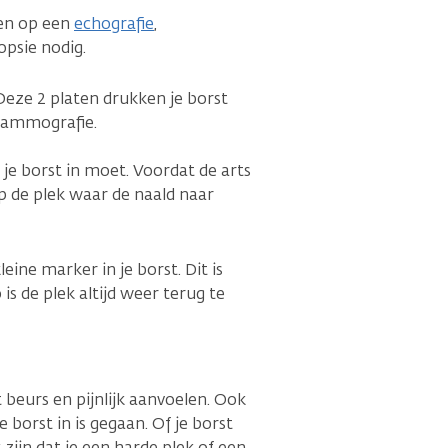
ien op een
echografie
,
opsie nodig.
. Deze 2 platen drukken je borst
 mammografie.
e borst in moet. Voordat de arts
op de plek waar de naald naar
eine marker in je borst. Dit is
is de plek altijd weer terug te
 beurs en pijnlijk aanvoelen. Ook
 borst in is gegaan. Of je borst
zijn dat je een harde plek of een