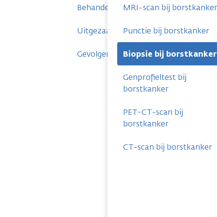
Behandelingen
MRI-scan bij borstkanke
Uitgezaaide borstkanker
Punctie bij borstkanker
Gevolgen
Biopsie bij borstkanker
Genprofieltest bij
borstkanker
PET-CT-scan bij
borstkanker
CT-scan bij borstkanker