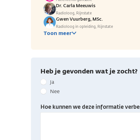
Dr. Carla Meeuwis
Radioloog, Rijnstate
Gwen Vuurberg, MSc.
Radioloog in opleiding, Rijnstate
Toon meer
Heb je gevonden wat je zocht?
Geef
Ja
kanker.nl
Nee
feedback:
Heb
Hoe kunnen we deze informatie verbe
je
gevonden
wat
je