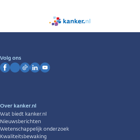
We
zijn
er
voor
je.
Volg ons
Kanker.nl
Facebook
Instagram
TikTok
LinkedIn
YouTube
Over kanker.nl
Wat biedt kanker.nl
Nieuwsberichten
Wetenschappelijk onderzoek
Kwaliteitsbewaking