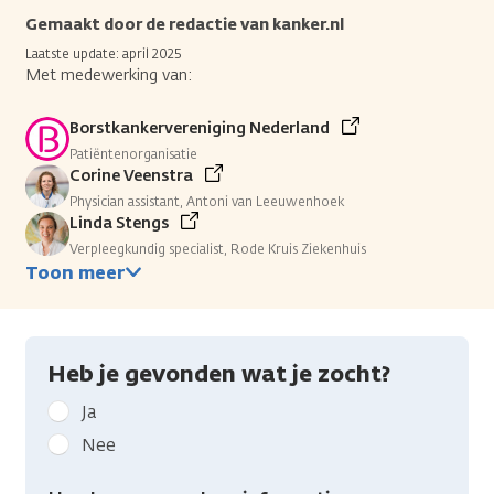
Gemaakt door de redactie van kanker.nl
Laatste update: april 2025
Met medewerking van:
Borstkankervereniging Nederland
Patiëntenorganisatie
Corine Veenstra
Physician assistant, Antoni van Leeuwenhoek
Linda Stengs
Verpleegkundig specialist, Rode Kruis Ziekenhuis
Toon meer
Heb je gevonden wat je zocht?
Geef
Ja
kanker.nl
Nee
feedback:
Heb