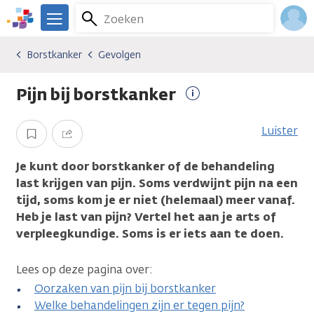
Overslaan
Zoeken
Menu
en
We
naar
zijn
Inlo
Borstkanker
Gevolgen
Kankersoorten
Borstkanker
Gevolgen
de
er
Acco
inhoud
voor
Pijn bij borstkanker
gaan
je.
Meer
Kanker.nl
informatie
Luister
Opslaan
Delen
Je kunt door borstkanker of de behandeling
last krijgen van pijn. Soms verdwijnt pijn na een
tijd, soms kom je er niet (helemaal) meer vanaf.
Heb je last van pijn? Vertel het aan je arts of
verpleegkundige. Soms is er iets aan te doen.
Lees op deze pagina over:
Oorzaken van pijn bij borstkanker
Welke behandelingen zijn er tegen pijn?