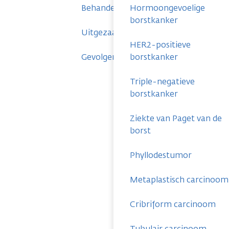
Behandelingen
Hormoongevoelige
borstkanker
Uitgezaaide borstkanker
HER2-positieve
Gevolgen
borstkanker
Triple-negatieve
borstkanker
Ziekte van Paget van de
borst
Phyllodestumor
Metaplastisch carcinoom
Cribriform carcinoom
Tubulair carcinoom