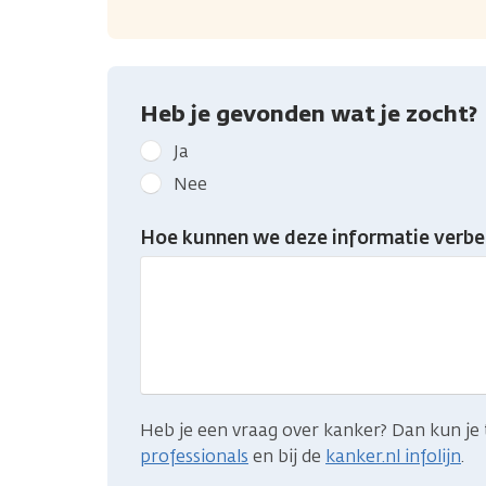
Heb je gevonden wat je zocht?
Geef
Ja
kanker.nl
Nee
feedback:
Heb
Hoe kunnen we deze informatie verbe
je
gevonden
wat
je
zocht?
Heb je een vraag over kanker? Dan kun je 
professionals
en bij de
kanker.nl infolijn
.