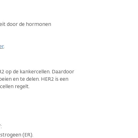
eit door de hormonen
er
.
ER2 op de kankercellen. Daardoor
oeien en te delen. HER2 is een
ellen regelt.
:
strogeen (ER).