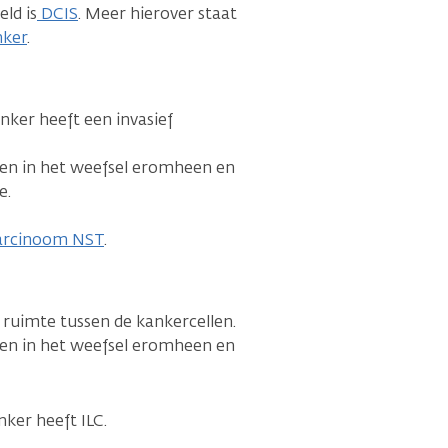
ld is
DCIS
. Meer hierover staat
nker
.
ker heeft een invasief
ien in het weefsel eromheen en
e.
 carcinoom NST
.
r ruimte tussen de kankercellen.
ien in het weefsel eromheen en
ker heeft ILC.