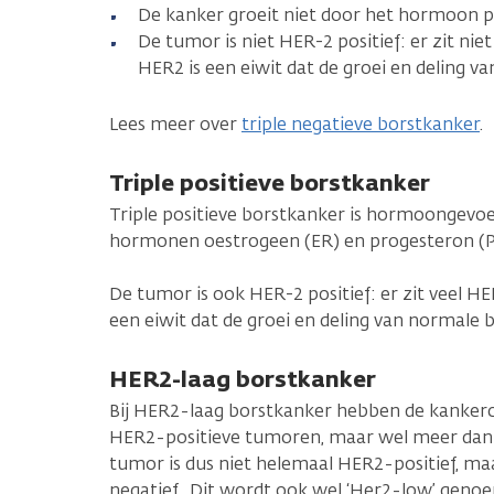
De kanker groeit niet door het hormoon p
De tumor is niet HER-2 positief: er zit nie
HER2 is een eiwit dat de groei en deling va
Lees meer over
triple negatieve borstkanker
.
Triple positieve borstkanker
Triple positieve borstkanker is hormoongevoe
hormonen oestrogeen (ER) en progesteron (
De tumor is ook HER-2 positief: er zit veel H
een eiwit dat de groei en deling van normale b
HER2-laag borstkanker
Bij HER2-laag borstkanker hebben de kanker
HER2-positieve tumoren, maar wel meer dan
tumor is dus niet helemaal HER2-positief, m
negatief. Dit wordt ook wel ‘Her2-low’ geno