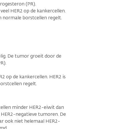
rogesteron (PR).
t veel HER2 op de kankercellen.
n normale borstcellen regelt.
lig. De tumor groeit door de
PR).
ER2 op de kankercellen. HER2 is
orstcellen regelt.
cellen minder HER2-eiwit dan
 HER2-negatieve tumoren. De
aar ook niet helemaal HER2-
emd.