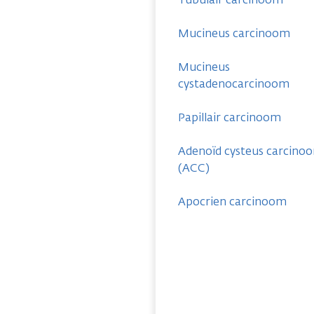
Mucineus carcinoom
Mucineus
cystadenocarcinoom
Papillair carcinoom
Adenoïd cysteus carcino
(ACC)
Apocrien carcinoom