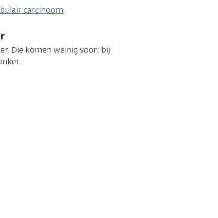
lobulair carcinoom
.
r
r. Die komen weinig voor: bij
anker.