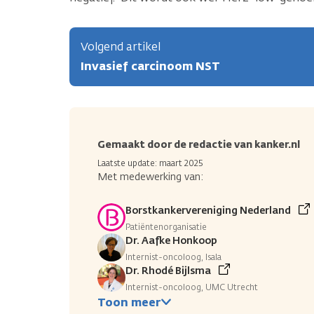
Volgend artikel
Invasief carcinoom NST
Gemaakt door de redactie van kanker.nl
Laatste update: maart 2025
Met medewerking van:
Borstkankervereniging Nederland
Patiëntenorganisatie
Dr. Aafke Honkoop
Internist-oncoloog, Isala
Dr. Rhodé Bijlsma
Internist-oncoloog, UMC Utrecht
Toon meer