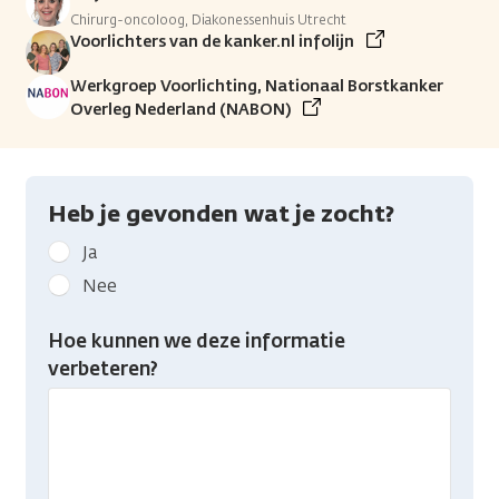
Chirurg-oncoloog, Diakonessenhuis Utrecht
Voorlichters van de kanker.nl infolijn
Werkgroep Voorlichting, Nationaal Borstkanker
Overleg Nederland (NABON)
Heb je gevonden wat je zocht?
Geef
Ja
kanker.nl
Nee
feedback:
Heb
Hoe kunnen we deze informatie
je
verbeteren?
gevonden
wat
je
zocht?