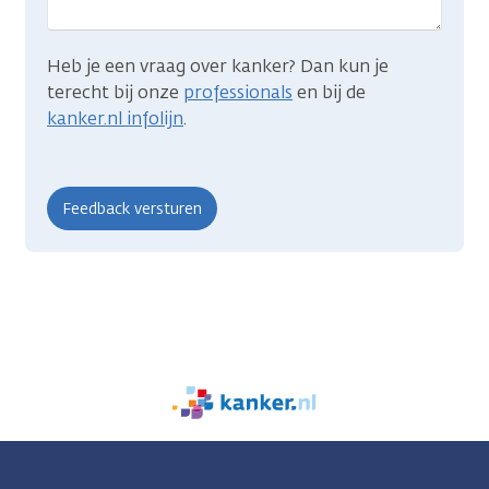
Heb je een vraag over kanker? Dan kun je
terecht bij onze
professionals
en bij de
kanker.nl infolijn
.
We
zijn
er