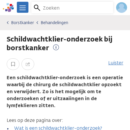
Overslaan
Zoeken
Menu
en
We
naar
zijn
Inlo
Borstkanker
Behandelingen
Kankersoorten
Borstkanker
Behandelingen
de
er
Acco
inhoud
voor
Schildwachtklier-onderzoek bij
gaan
je.
Kanker.nl
borstkanker
Meer
informatie
Luister
Opslaan
Delen
Een schildwachtklier-onderzoek is een operatie
waarbij de chirurg de schildwachtklier opzoekt
en verwijdert. Zo is het mogelijk om te
onderzoeken of er uitzaaiingen in de
lymfeklieren zitten.
Lees op deze pagina over:
Wat is een schildwachtklier-onderzoek?