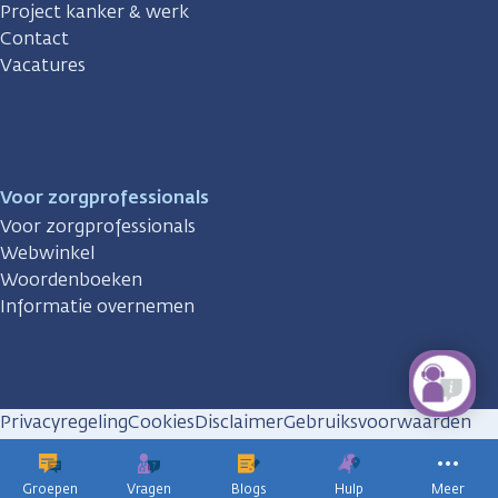
Project kanker & werk
Contact
Vacatures
Voor zorgprofessionals
Voor zorgprofessionals
Webwinkel
Woordenboeken
Informatie overnemen
Privacyregeling
Cookies
Disclaimer
Gebruiksvoorwaarden
Huisregels
Groepen
Vragen
Blogs
Hulp
Meer