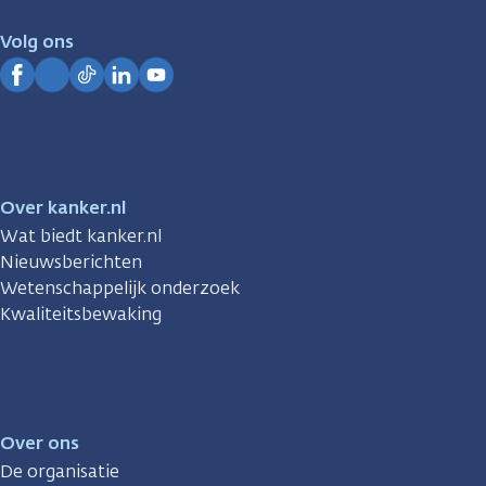
voor
je.
Volg ons
Kanker.nl
Facebook
Instagram
TikTok
LinkedIn
YouTube
Over kanker.nl
Wat biedt kanker.nl
Nieuwsberichten
Wetenschappelijk onderzoek
Kwaliteitsbewaking
Over ons
De organisatie