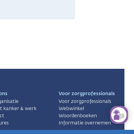
ons
Voor zorgprofessionals
anisatie
Voor zorgprofessionals
ct kanker & werk
Webwinkel
ct
Woordenboeken
ures
Informatie overnemen