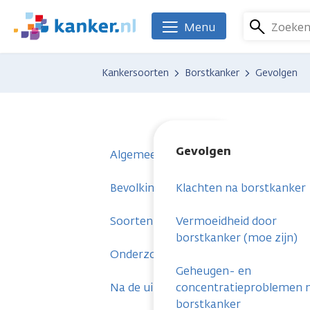
Overslaan
en
Zoeke
Menu
We
naar
zijn
de
er
Kankersoorten
Borstkanker
Gevolgen
inhoud
voor
gaan
je.
Kanker.nl
Gevolgen
Algemeen
Bevolkingsonderzoek en voorstadium
Klachten na borstkanker
Soorten borstkanker
Vermoeidheid door
borstkanker (moe zijn)
Onderzoeken
Geheugen- en
Na de uitslag
concentratieproblemen 
borstkanker