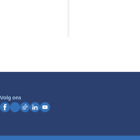
Volg ons
Facebook
Instagram
TikTok
LinkedIn
YouTube