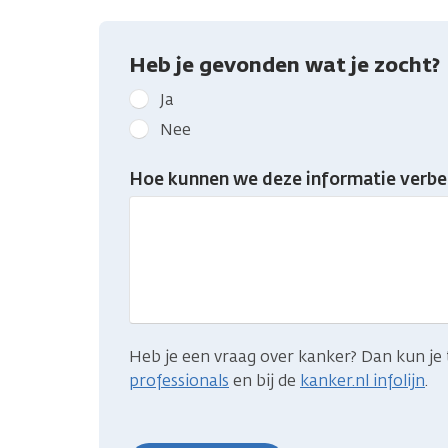
Heb je gevonden wat je zocht?
Geef
Ja
kanker.nl
Nee
feedback:
Heb
Hoe kunnen we deze informatie verbe
je
gevonden
wat
je
zocht?
Heb je een vraag over kanker? Dan kun je 
professionals
en bij de
kanker.nl infolijn
.