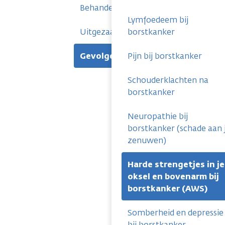
Behandelingen
Lymfoedeem bij
Uitgezaaide borstkanker
borstkanker
Gevolgen
Pijn bij borstkanker
Schouderklachten na
borstkanker
Neuropathie bij
borstkanker (schade aan 
zenuwen)
Harde strengetjes in je
oksel en bovenarm bij
borstkanker (AWS)
Somberheid en depressie
bij borstkanker