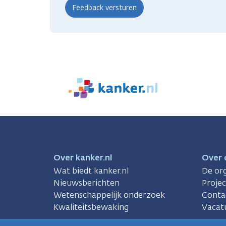
We
zijn
er
voor
je.
Kanker.nl
Over kanker.nl
Over 
Wat biedt kanker.nl
De org
Nieuwsberichten
Proje
Wetenschappelijk onderzoek
Conta
Kwaliteitsbewaking
Vacat