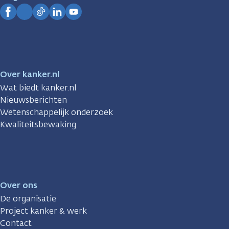
Kanker.nl
Facebook
Instagram
TikTok
LinkedIn
YouTube
Over kanker.nl
Wat biedt kanker.nl
Nieuwsberichten
Wetenschappelijk onderzoek
Kwaliteitsbewaking
Over ons
De organisatie
Project kanker & werk
Contact