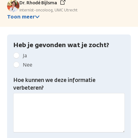
Dr. Rhodé Bijlsma
Internist-oncoloog, UMC Utrecht
Toon meer
Heb je gevonden wat je zocht?
Geef
Ja
kanker.nl
Nee
feedback:
Heb
Hoe kunnen we deze informatie
je
verbeteren?
gevonden
wat
je
zocht?