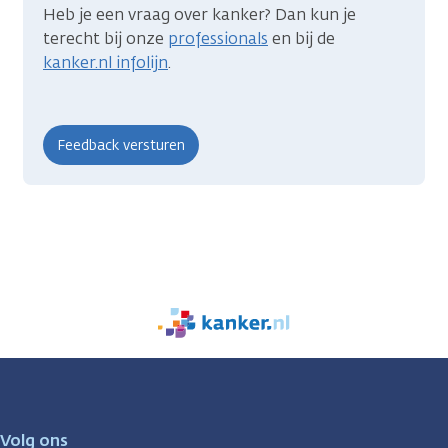
Heb je een vraag over kanker? Dan kun je
terecht bij onze
professionals
en bij de
kanker.nl infolijn
.
We
zijn
er
voor
je.
Volg ons