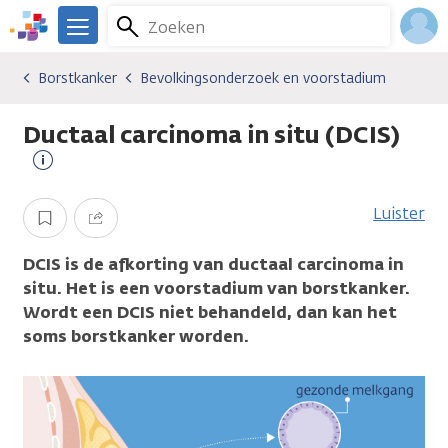
Overslaan
Zoeken
Menu
en
We
naar
zijn
Inlo
Borstkanker
Bevolkingsonderzoek en voorstadium
Kankersoorten
Borstkanker
Bevolkingsonderzoek en voorstadium
de
er
Acco
inhoud
voor
Ductaal carcinoma in situ (DCIS)
gaan
je.
Kanker.nl
Meer
informatie
Luister
Opslaan
Delen
DCIS is de afkorting van ductaal carcinoma in
situ. Het is een voorstadium van borstkanker.
Wordt een DCIS niet behandeld, dan kan het
soms borstkanker worden.