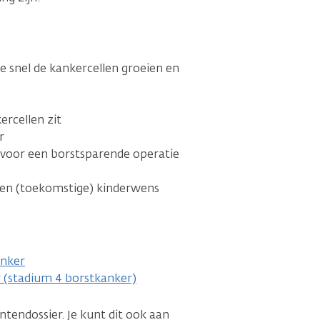
e snel de kankercellen groeien en
ercellen zit
r
 voor een borstsparende operatie
e een (toekomstige) kinderwens
anker
r (stadium 4 borstkanker)
ntendossier. Je kunt dit ook aan