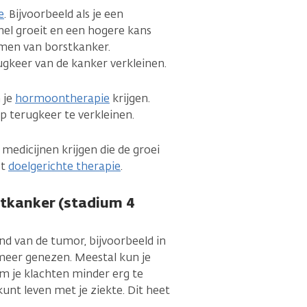
e
. Bijvoorbeeld als je een
nel groeit en een hogere kans
rmen van borstkanker.
ugkeer van de kanker verkleinen.
 je
hormoontherapie
krijgen.
p terugkeer te verkleinen.
e medicijnen krijgen die de groei
et
doelgerichte therapie
.
stkanker (stadium 4
nd van de tumor, bijvoorbeeld in
 meer genezen. Meestal kun je
m je klachten minder erg te
unt leven met je ziekte. Dit heet