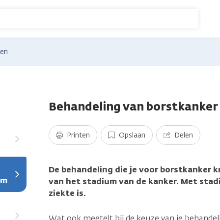
n
gen
Behandeling van borstkanker
Printen
Opslaan
Delen
De behandeling die je voor borstkanker k
um
van het stadium van de kanker. Met sta
ziekte is.
Wat ook meetelt bij de keuze van je behandeli