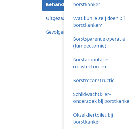
Behandelingen
borstkanker
Uitgezaaide borstkanker
Wat kun je zelf doen bij
borstkanker?
Gevolgen
Borstsparende operatie
(lumpectomie)
Borstamputatie
(mastectomie)
Borstreconstructie
Schildwachtklier-
onderzoek bij borstkanke
Okselkliertoilet bij
borstkanker