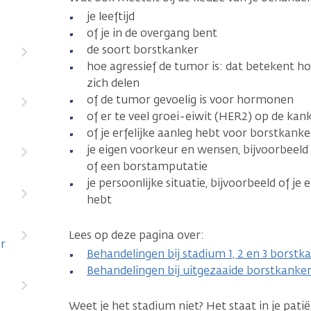
je leeftijd
of je in de overgang bent
de soort borstkanker
hoe agressief de tumor is: dat betekent ho
zich delen
of de tumor gevoelig is voor hormonen
of er te veel groei-eiwit (HER2) op de kank
of je erfelijke aanleg hebt voor borstkanke
je eigen voorkeur en wensen, bijvoorbeeld
of een borstamputatie
je persoonlijke situatie, bijvoorbeeld of j
hebt
Lees op deze pagina over:
r
Behandelingen bij stadium 1, 2 en 3 borstk
Behandelingen bij uitgezaaide borstkanke
Weet je het stadium niet? Het staat in je patië