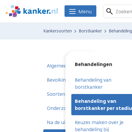
Overslaan
en
Zoeke
Menu
We
naar
zijn
de
er
Kankersoorten
Borstkanker
Behandelin
inhoud
voor
gaan
je.
Kanker.nl
Behandelingen
Algemeen
Bevolkingsonderzoek en voorstadium
Behandeling van
borstkanker
Soorten borstkanker
Behandeling van
Onderzoeken
borstkanker per stadi
Na de uitslag
Keuzes maken over je
behandeling bij