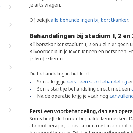
je arts vragen.
r
Of bekijk
alle behandelingen bij borstkanker
.
Behandelingen bij stadium 1, 2 en
Bij borstkanker stadium 1, 2 en 3 zijn er geen 
Bijvoorbeeld in je lever, longen en hersenen. E
je lymfeklieren.
De behandeling in het kort:
Soms krijg je
eerst een voorbehandeling
en
Soms start je behandeling direct met een
Na de operatie krijg je vaak nog
aanvullen
Eerst een voorbehandeling, dan een opera
Soms heeft de tumor bepaalde kenmerken. Dan 
chemotherapie, soms samen met immunothera
hormoontherapie. Dit heet
neo-adjuvante t