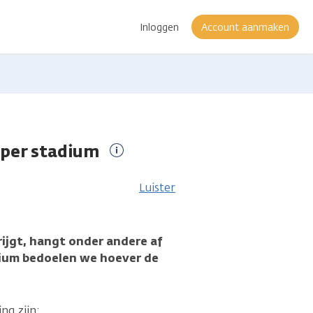
Inloggen
Account aanmaken
 per stadium
Meer
informatie
Luister
rijgt, hangt onder andere af
dium bedoelen we hoever de
ng zijn: