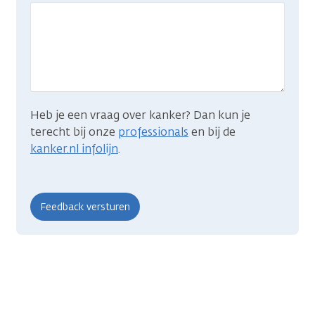
gevonden
wat
je
zocht?
Heb je een vraag over kanker? Dan kun je
terecht bij onze
professionals
en bij de
kanker.nl infolijn
.