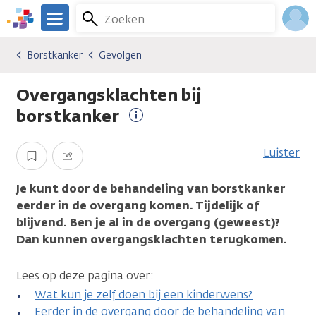
Overslaan
Zoeken
Menu
en
We
naar
zijn
Inlo
Borstkanker
Gevolgen
Kankersoorten
Borstkanker
Gevolgen
de
er
Acco
inhoud
voor
Overgangsklachten bij
gaan
je.
Kanker.nl
borstkanker
Meer
informatie
Luister
Opslaan
Delen
Je kunt door de behandeling van borstkanker
eerder in de overgang komen. Tijdelijk of
blijvend. Ben je al in de overgang (geweest)?
Dan kunnen overgangsklachten terugkomen.
Lees op deze pagina over:
Wat kun je zelf doen bij een kinderwens?
Eerder in de overgang door de behandeling van