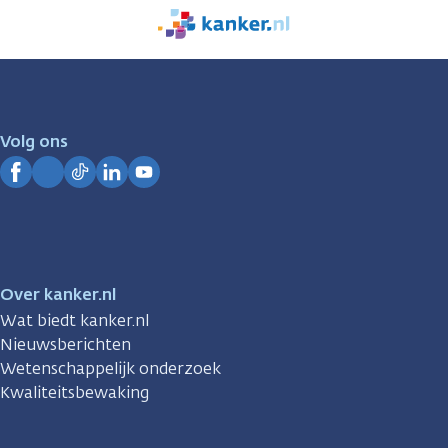
We
zijn
er
voor
je.
Volg ons
Kanker.nl
Facebook
Instagram
TikTok
LinkedIn
YouTube
Over kanker.nl
Wat biedt kanker.nl
Nieuwsberichten
Wetenschappelijk onderzoek
Kwaliteitsbewaking