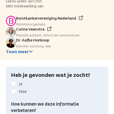
Laatste update: april 2025
Met medewerking van:
Borstkankervereniging Nederland
Patiëntenorganisatie
Corine Veenstra
Physician assistant, Antoni van Leeuwenhoek
Dr. Aafke Honkoop
Internist-oncoloog, Isala
Toon meer
Heb je gevonden wat je zocht?
Geef
Ja
kanker.nl
Nee
feedback:
Heb
Hoe kunnen we deze informatie
je
verbeteren?