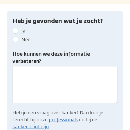
Heb je gevonden wat je zocht?
Geef
Ja
kanker.nl
Nee
feedback:
Heb
Hoe kunnen we deze informatie
je
verbeteren?
gevonden
wat
je
zocht?
Heb je een vraag over kanker? Dan kun je
terecht bij onze
professionals
en bij de
kanker.nl infolijn
.