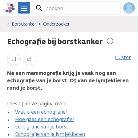
Overslaan
Zoeken
Menu
en
We
naar
zijn
Inlo
Borstkanker
Onderzoeken
Kankersoorten
Borstkanker
Onderzoeken
de
er
Acco
inhoud
voor
Echografie bij borstkanker
gaan
je.
Meer
Kanker.nl
informatie
Luister
Opslaan
Delen
Na een mammografie krijg je vaak nog een
echografie van je borst. Of van de lymfeklieren
rond je borst.
Lees op deze pagina over:
Wat is een echografie?
Hoe gaat een echografie?
Echografie van je borst
Echografie van je lymfeklieren