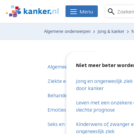
Overslaan
en
Zoeke
Menu
We
naar
zijn
de
er
Algemene onderwerpen
Jong & kanker
N
inhoud
voor
gaan
je.
Kanker.nl
Niet meer beter worde
Algemeen
Ziekte en klachten
Jong en ongeneeslijk ziek
door kanker
Behandeling en zorg
Leven met een onzekere 
Emoties en zingeving
slechte prognose
Seks en intimiteit
Kinderwens of zwanger 
ongeneeslijk ziek