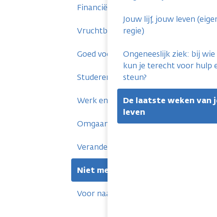
Financiën en verzekeringen
Jouw lijf, jouw leven (eige
Vruchtbaarheid en zwangerschap
regie)
Goed voor jezelf zorgen
Ongeneeslijk ziek: bij wie
kun je terecht voor hulp 
Studeren en kanker
steun?
Werk en kanker
De laatste weken van j
leven
Omgaan met mensen om je heen
Veranderingen aan je uiterlijk
Niet meer beter worden
Voor naasten