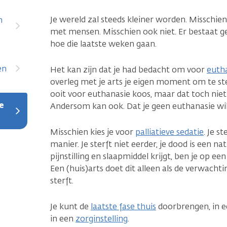
Je wereld zal steeds kleiner worden. Misschi
n
met mensen. Misschien ook niet. Er bestaat g
hoe die laatste weken gaan.
en
Het kan zijn dat je had bedacht om voor
euth
overleg met je arts je eigen moment om te ste
ooit voor euthanasie koos, maar dat toch niet
e
Andersom kan ook. Dat je geen euthanasie wil
Misschien kies je voor
palliatieve sedatie
. Je s
manier. Je sterft niet eerder, je dood is een na
pijnstilling en slaapmiddel krijgt, ben je op e
Een (huis)arts doet dit alleen als de verwachti
sterft.
Je kunt de
laatste fase thuis
doorbrengen, in 
in een
zorginstelling
.