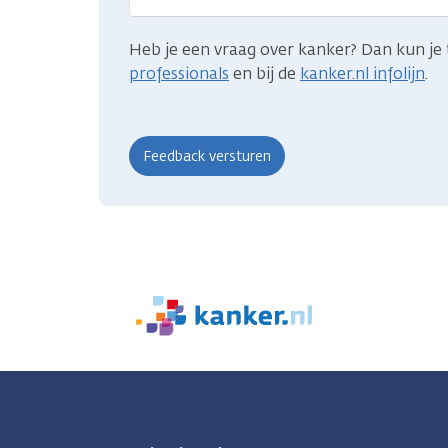
Heb je een vraag over kanker? Dan kun je 
professionals
en bij de
kanker.nl infolijn
.
We
zijn
er
voor
je.
Kanker.nl