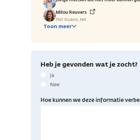
Milou Reuvers
PhD Student, NKI
Toon meer
Heb je gevonden wat je zocht?
Geef
Ja
kanker.nl
Nee
feedback:
Heb
Hoe kunnen we deze informatie verbe
je
gevonden
wat
je
zocht?