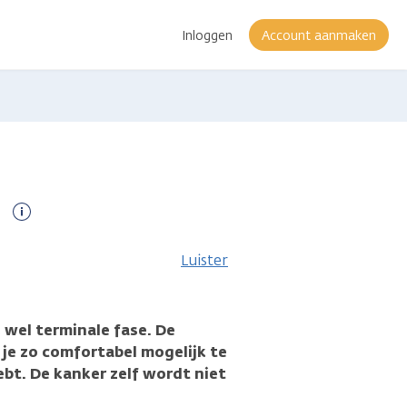
Inloggen
Account aanmaken
Meer
informatie
Luister
k wel terminale fase. De
m je zo comfortabel mogelijk te
ebt. De kanker zelf wordt niet