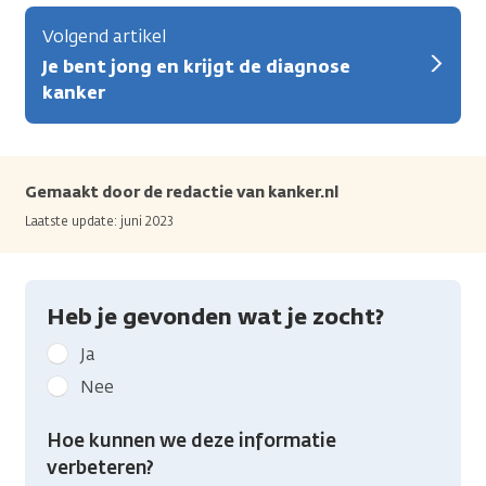
Volgend artikel
Je bent jong en krijgt de diagnose
kanker
Gemaakt door de redactie van kanker.nl
Laatste update: juni 2023
Heb je gevonden wat je zocht?
Geef
Ja
kanker.nl
Nee
feedback:
Heb
Hoe kunnen we deze informatie
je
verbeteren?
gevonden