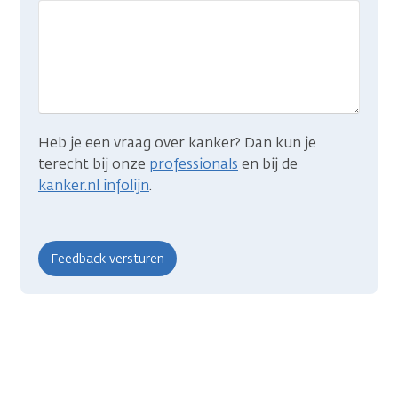
wat
je
zocht?
Heb je een vraag over kanker? Dan kun je
terecht bij onze
professionals
en bij de
kanker.nl infolijn
.