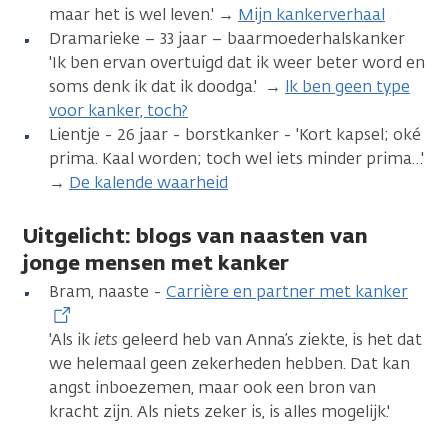
maar het is wel leven.' →
Mijn kankerverhaal
Dramarieke – 33 jaar – baarmoederhalskanker
'Ik ben ervan overtuigd dat ik weer beter word en
soms denk ik dat ik doodga.' →
lk ben geen type
voor kanker, toch?
Lientje - 26 jaar - borstkanker - 'Kort kapsel; oké
prima. Kaal worden; toch wel iets minder prima…'
→
De kalende waarheid
Uitgelicht: blogs van naasten van
jonge mensen met kanker
Bram, naaste -
Carrière en partner met kanker
'Als ik
iets
geleerd heb van Anna’s ziekte, is het dat
we helemaal geen zekerheden hebben. Dat kan
angst inboezemen, maar ook een bron van
kracht zijn. Als niets zeker is, is alles mogelijk.'