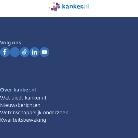
We
zijn
er
voor
je.
Volg ons
Kanker.nl
Facebook
Instagram
TikTok
LinkedIn
YouTube
Over kanker.nl
Wat biedt kanker.nl
Nieuwsberichten
Wetenschappelijk onderzoek
Kwaliteitsbewaking