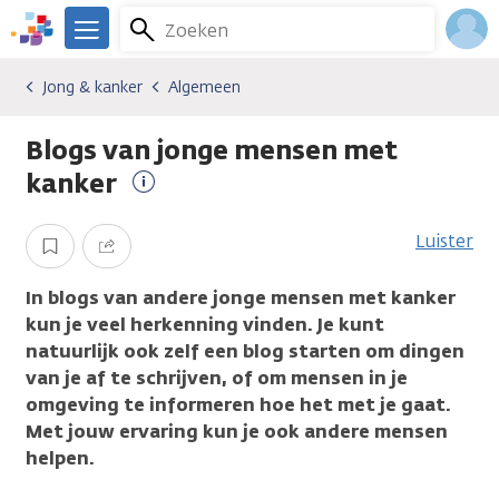
Overslaan
Zoeken
Menu
en
We
naar
zijn
Inlo
Jong & kanker
Algemeen
Algemene onderwerpen
Jong & kanker
Algemeen
de
er
Acco
inhoud
voor
Blogs van jonge mensen met
gaan
je.
Kanker.nl
kanker
Meer
informatie
Luister
Opslaan
Delen
In blogs van andere jonge mensen met kanker
kun je veel herkenning vinden. Je kunt
natuurlijk ook zelf een blog starten om dingen
van je af te schrijven, of om mensen in je
omgeving te informeren hoe het met je gaat.
Met jouw ervaring kun je ook andere mensen
helpen.