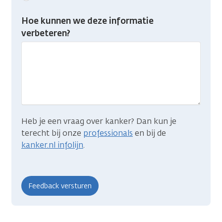
feedback:
Heb
Hoe kunnen we deze informatie
je
verbeteren?
gevonden
wat
je
zocht?
Heb je een vraag over kanker? Dan kun je
terecht bij onze
professionals
en bij de
kanker.nl infolijn
.