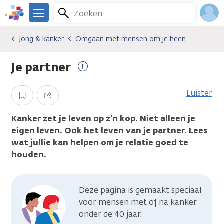
Overslaan
Zoeken
Menu
en
We
naar
zijn
Inlo
Jong & kanker
Omgaan met mensen om je heen
Algemene onderwerpen
Jong & kanker
Omgaan met mensen om je heen
de
er
Acco
inhoud
voor
Je partner
gaan
je.
Meer
Kanker.nl
informatie
Luister
Opslaan
Delen
Kanker zet je leven op z'n kop. Niet alleen je
eigen leven. Ook het leven van je partner.
Lees
wat jullie kan helpen om je relatie goed te
houden.
Deze pagina is gemaakt speciaal
voor mensen met of na kanker
onder de 40 jaar.