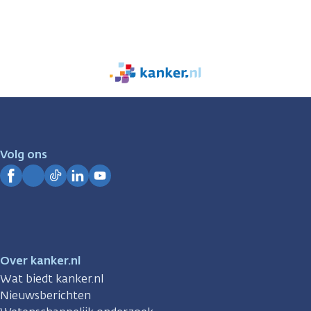
We
zijn
er
voor
je.
Volg ons
Kanker.nl
Facebook
Instagram
TikTok
LinkedIn
YouTube
Over kanker.nl
Wat biedt kanker.nl
Nieuwsberichten