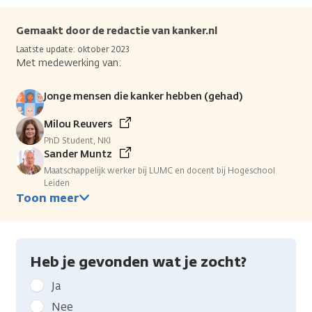
Gemaakt door de redactie van kanker.nl
Laatste update: oktober 2023
Met medewerking van:
Jonge mensen die kanker hebben (gehad)
Milou Reuvers
PhD Student, NKI
Sander Muntz
Maatschappelijk werker bij LUMC en docent bij Hogeschool
Leiden
Toon meer
Heb je gevonden wat je zocht?
Geef
Ja
kanker.nl
Nee