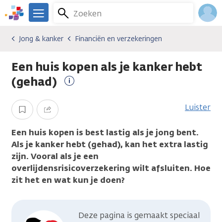
Overslaan
Zoeken
Menu
en
We
naar
zijn
Inlo
Jong & kanker
Financiën en verzekeringen
Algemene onderwerpen
Jong & kanker
Financiën en verzekeringen
de
er
Acco
inhoud
voor
Een huis kopen als je kanker hebt
gaan
je.
Kanker.nl
(gehad)
Meer
informatie
Luister
Opslaan
Delen
Een huis kopen is best lastig als je jong bent.
Als je kanker hebt (gehad), kan het extra lastig
zijn. Vooral als je een
overlijdensrisicoverzekering wilt afsluiten. Hoe
zit het en wat kun je doen?
Deze pagina is gemaakt speciaal