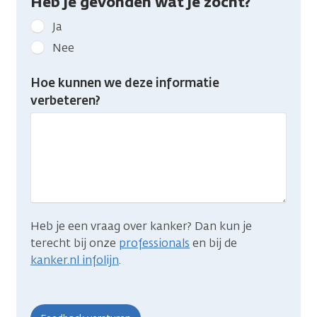
Heb je gevonden wat je zocht?
Geef
Ja
kanker.nl
Nee
feedback:
Heb
Hoe kunnen we deze informatie
je
verbeteren?
gevonden
wat
je
zocht?
Heb je een vraag over kanker? Dan kun je
terecht bij onze
professionals
en bij de
kanker.nl infolijn
.