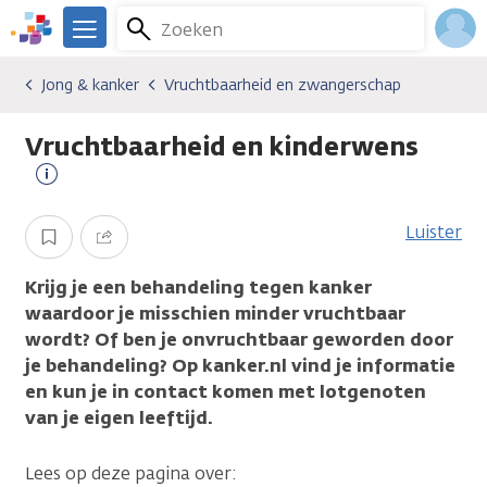
Overslaan
Zoeken
Menu
en
We
naar
zijn
Inlo
Jong & kanker
Vruchtbaarheid en zwangerschap
Algemene onderwerpen
Jong & kanker
Vruchtbaarheid en zwangerschap
de
er
Acco
inhoud
voor
Vruchtbaarheid en kinderwens
gaan
je.
Kanker.nl
Meer
informatie
Luister
Opslaan
Delen
Krijg je een behandeling tegen kanker
waardoor je misschien minder vruchtbaar
wordt? Of ben je onvruchtbaar geworden door
je behandeling? Op kanker.nl vind je informatie
en kun je in contact komen met lotgenoten
van je eigen leeftijd.
Lees op deze pagina over: