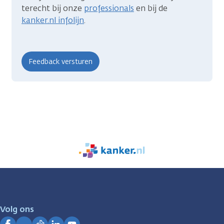
terecht bij onze
professionals
en bij de
kanker.nl infolijn
.
We
zijn
er
voor
je.
Volg ons
Kanker.nl