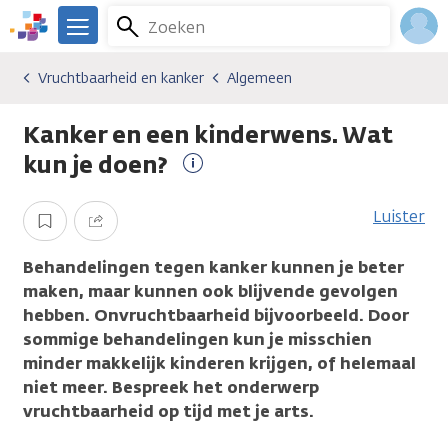
Overslaan
Zoeken
Menu
en
We
naar
zijn
Inlo
Vruchtbaarheid en kanker
Algemeen
Gevolgen van kanker
Vruchtbaarheid en kanker
Algemeen
de
er
Acco
inhoud
voor
Kanker en een kinderwens. Wat
gaan
je.
Kanker.nl
kun je doen?
Meer
informatie
Luister
Opslaan
Delen
Behandelingen tegen kanker kunnen je beter
maken, maar kunnen ook blijvende gevolgen
hebben. Onvruchtbaarheid bijvoorbeeld. Door
sommige behandelingen kun je misschien
minder makkelijk kinderen krijgen, of helemaal
niet meer. Bespreek het onderwerp
vruchtbaarheid op tijd met je arts.