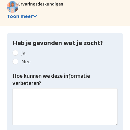
Ervaringsdeskundigen
Toon meer
Heb je gevonden wat je zocht?
Geef
Ja
kanker.nl
Nee
feedback:
Heb
Hoe kunnen we deze informatie
je
verbeteren?
gevonden
wat
je
zocht?