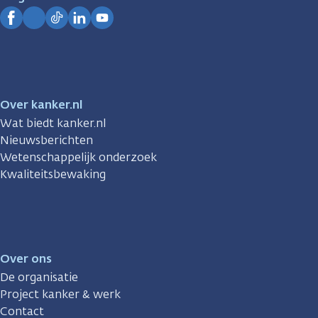
Kanker.nl
Facebook
Instagram
TikTok
LinkedIn
YouTube
Over kanker.nl
Wat biedt kanker.nl
Nieuwsberichten
Wetenschappelijk onderzoek
Kwaliteitsbewaking
Over ons
De organisatie
Project kanker & werk
Contact