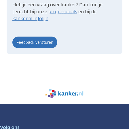
Heb je een vraag over kanker? Dan kun je
terecht bij onze
professionals
en bij de
kanker.nl infolijn
.
We
zijn
er
voor
je.
Volg ons