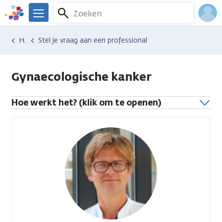
Overslaan
Zoeken
Menu
en
We
naar
zijn
Inlo
Hulp en ondersteuning
Stel je vraag aan een professional
de
er
Acco
inhoud
voor
gaan
je.
Gynaecologische kanker
Kanker.nl
Hoe werkt het? (klik om te openen)