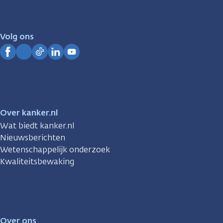
er
voor
je.
Volg ons
Kanker.nl
Facebook
Instagram
TikTok
LinkedIn
YouTube
Over kanker.nl
Wat biedt kanker.nl
Nieuwsberichten
Wetenschappelijk onderzoek
Kwaliteitsbewaking
Over ons