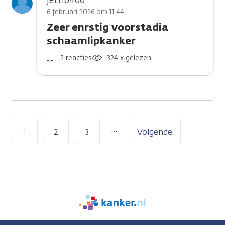
jettio400
6 februari 2026 om 11.44
Zeer enrstig voorstadia
schaamlipkanker
2 reacties
324 x gelezen
…
1
2
3
Volgende
We
zijn