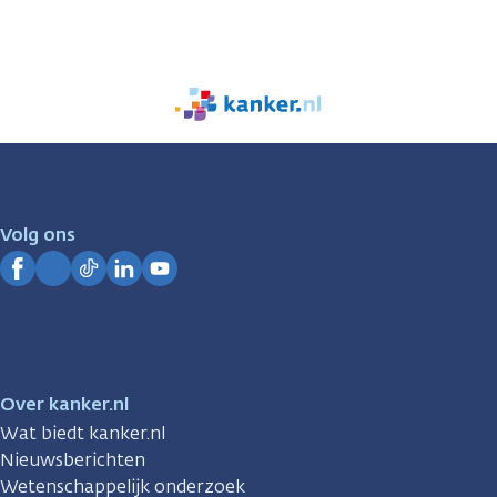
We
zijn
er
voor
je.
Volg ons
Kanker.nl
Facebook
Instagram
TikTok
LinkedIn
YouTube
Over kanker.nl
Wat biedt kanker.nl
Nieuwsberichten
Wetenschappelijk onderzoek