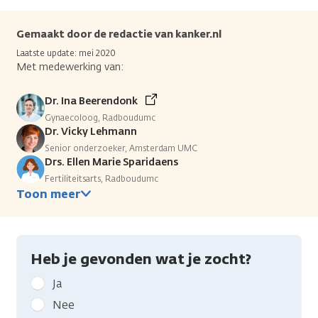
Gemaakt door de redactie van kanker.nl
Laatste update: mei 2020
Met medewerking van:
Dr. Ina Beerendonk
Gynaecoloog, Radboudumc
Dr. Vicky Lehmann
Senior onderzoeker, Amsterdam UMC
Drs. Ellen Marie Sparidaens
Fertiliteitsarts, Radboudumc
Toon meer
Heb je gevonden wat je zocht?
Geef
Ja
kanker.nl
Nee
feedback: