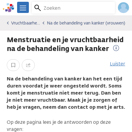
Overslaan
Zoeken
Menu
en
We
naar
zijn
Inlo
Vruchtbaarheid en kanker
Na de behandeling van kanker (vrouwen)
Gevolgen van kanker
Vruchtbaarheid en kanker
Na de behandeling van kanker (vrouwen)
de
er
Acco
inhoud
voor
Menstruatie en je vruchtbaarheid
gaan
je.
Kanker.nl
na de behandeling van kanker
Meer
inform
Luister
Opslaan
Delen
Na de behandeling van kanker kan het een tijd
duren voordat je weer ongesteld wordt. Soms
komt je menstruatie niet meer terug. Dan ben
je niet meer vruchtbaar. Maak je je zorgen of
heb je vragen, neem dan contact op met je arts.
Op deze pagina lees je de antwoorden op deze
vragen: