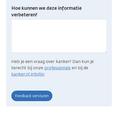
Heb
Hoe kunnen we deze informatie
je
verbeteren?
gevonden
wat
je
zocht?
Heb je een vraag over kanker? Dan kun je
terecht bij onze
professionals
en bij de
kanker.nl infolijn
.