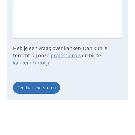
wat
je
zocht?
Heb je een vraag over kanker? Dan kun je
terecht bij onze
professionals
en bij de
kanker.nl infolijn
.