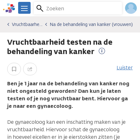
Overslaan
Zoeken
Menu
en
We
naar
zijn
Inlo
Vruchtbaarheid en kanker
Na de behandeling van kanker (vrouwen)
Gevolgen van kanker
Vruchtbaarheid en kanker
Na de behandeling van kanker (vrouwen)
de
er
Acco
inhoud
voor
Vruchtbaarheid testen na de
gaan
je.
Kanker.nl
behandeling van kanker
Meer
informatie
Luister
Opslaan
Delen
Ben je 1 jaar na de behandeling van kanker nog
niet ongesteld geworden? Dan kun je laten
testen of je nog vruchtbaar bent. Hiervoor ga
je naar een gynaecoloog.
De gynaecoloog kan een inschatting maken van je
vruchtbaarheid. Hiervoor schat de gynaecoloog
in hoeveel eicellen er in je eierstokken zitten (je