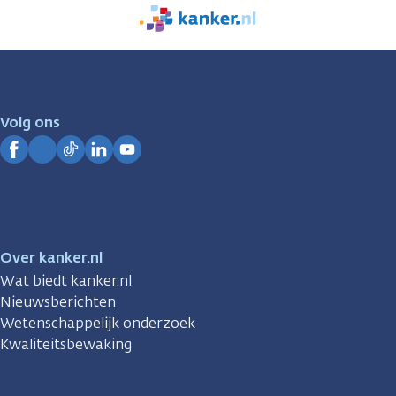
We
zijn
er
voor
je.
Volg ons
Kanker.nl
Facebook
Instagram
TikTok
LinkedIn
YouTube
Over kanker.nl
Wat biedt kanker.nl
Nieuwsberichten
Wetenschappelijk onderzoek
Kwaliteitsbewaking