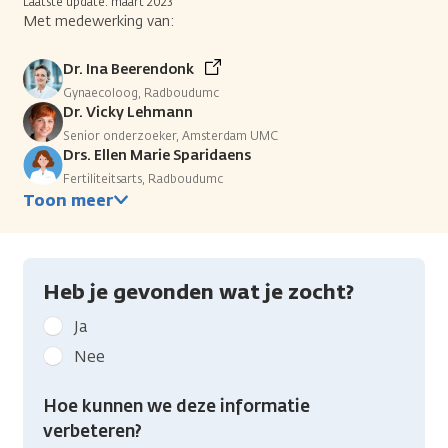
Laatste update: maart 2023
Met medewerking van:
Dr. Ina Beerendonk
Gynaecoloog, Radboudumc
Dr. Vicky Lehmann
Senior onderzoeker, Amsterdam UMC
Drs. Ellen Marie Sparidaens
Fertiliteitsarts, Radboudumc
Toon meer
Heb je gevonden wat je zocht?
Geef
Ja
kanker.nl
Nee
feedback:
Heb
Hoe kunnen we deze informatie
je
verbeteren?
gevonden