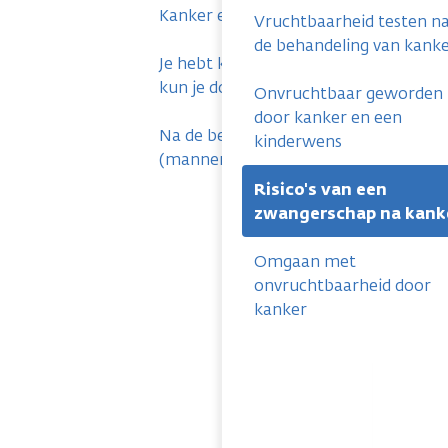
Kanker en vruchtbaarheid bij mannen
Vruchtbaarheid testen n
de behandeling van kank
Je hebt kanker en een kinderwens. W
kun je doen? (mannen)
Onvruchtbaar geworden
door kanker en een
Na de behandeling van kanker
kinderwens
(mannen)
Risico's van een
zwangerschap na kank
Omgaan met
onvruchtbaarheid door
kanker