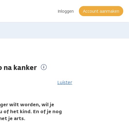
Inloggen
Account aanmaken
p na kanker
Meer
informatie
Luister
ger wilt worden, wil je
ou of het kind. En of je nog
et je arts.