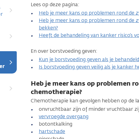
Lees op deze pagina:
a
Heb je meer kans op problemen rond de 
er
at
Heb je meer kans op problemen rond de z
bekken?
Heeft de behandeling van kanker risico’s v
En over borstvoeding geven:
Kun je borstvoeding geven als je behandel
er
Is borstvoeding geven veilig als je kanker 
Heb je meer kans op problemen r
chemotherapie?
Chemotherapie kan gevolgen hebben op de lan
onvruchtbaar zijn of minder vruchtbaar zi
vervroegde overgang
botontkalking
hartschade
nierschade