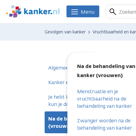
Overslaan
en
Zoeke
Menu
We
naar
zijn
de
er
Gevolgen van kanker
Vruchtbaarheid en ka
inhoud
voor
gaan
je.
Kanker.nl
Na de behandeling van
Algemeen
kanker (vrouwen)
Kanker en vruchtbaarheid bij vrouwe
Menstruatie en je
Je hebt kanker en een kinderwens. W
vruchtbaarheid na de
kun je doen? (vrouwen)
behandeling van kanker
Na de behandeling van kanker
Zwanger worden na de
(vrouwen)
behandeling van kanker