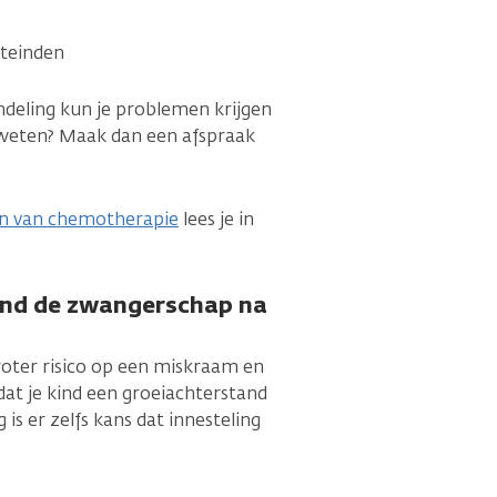
iteinden
deling kun je problemen krijgen
 weten? Maak dan een afspraak
en van chemotherapie
lees je in
ond de zwangerschap na
groter risico op een miskraam en
dat je kind een groeiachterstand
 is er zelfs kans dat innesteling