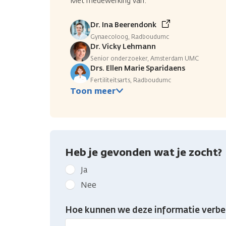
Met medewerking van:
Dr. Ina Beerendonk
Gynaecoloog, Radboudumc
Dr. Vicky Lehmann
Senior onderzoeker, Amsterdam UMC
Drs. Ellen Marie Sparidaens
Fertiliteitsarts, Radboudumc
Toon meer
Heb je gevonden wat je zocht?
Geef
Ja
kanker.nl
Nee
feedback:
Heb
Hoe kunnen we deze informatie verbe
je