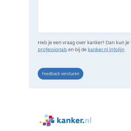
gevonden
wat
je
zocht?
Heb je een vraag over kanker? Dan kun je 
professionals
en bij de
kanker.nl infolijn
.
We
zijn