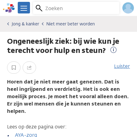
Overslaan
Zoeken
Menu
en
We
naar
zijn
Inlo
Jong & kanker
Niet meer beter worden
Algemene onderwerpen
Jong & kanker
Niet meer beter worden
de
er
Acco
inhoud
voor
Ongeneeslijk ziek: bij wie kun je
gaan
je.
Kanker.nl
terecht voor hulp en steun?
Meer
informati
Luister
Opslaan
Delen
Horen dat je niet meer gaat genezen. Dat is
heel ingrijpend en verdrietig. Het is ook een
moeilijk proces. Je moet het vooral alleen doen.
Er zijn wel mensen die je kunnen steunen en
helpen.
Lees op deze pagina over:
AYA-zorg