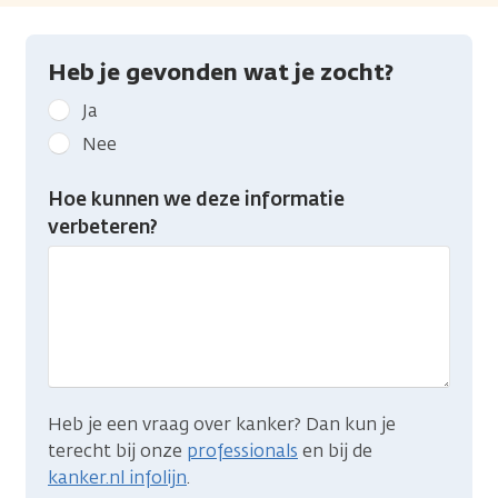
Heb je gevonden wat je zocht?
Geef
Ja
kanker.nl
Nee
feedback:
Heb
Hoe kunnen we deze informatie
je
verbeteren?
gevonden
wat
je
zocht?
Heb je een vraag over kanker? Dan kun je
terecht bij onze
professionals
en bij de
kanker.nl infolijn
.