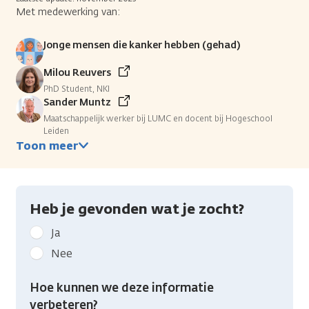
Met medewerking van:
Jonge mensen die kanker hebben (gehad)
Milou Reuvers
PhD Student, NKI
Sander Muntz
Maatschappelijk werker bij LUMC en docent bij Hogeschool
Leiden
Toon meer
Heb je gevonden wat je zocht?
Geef
Ja
kanker.nl
Nee
feedback:
Heb
Hoe kunnen we deze informatie
je
verbeteren?