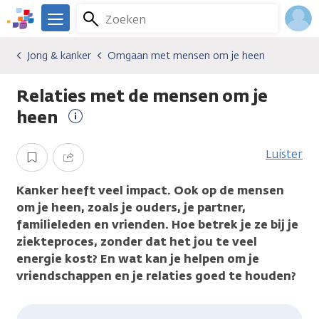
Overslaan
Zoeken
Menu
en
We
naar
zijn
Inlo
Jong & kanker
Omgaan met mensen om je heen
Algemene onderwerpen
Jong & kanker
Omgaan met mensen om je heen
de
er
Acco
inhoud
voor
Relaties met de mensen om je
gaan
je.
Kanker.nl
heen
Meer
informatie
Luister
Opslaan
Delen
Kanker heeft veel impact. Ook op de mensen
om je heen, zoals je ouders, je partner,
familieleden en vrienden. Hoe betrek je ze bij je
ziekteproces, zonder dat het jou te veel
energie kost? En wat kan je helpen om je
vriendschappen en je relaties goed te houden?