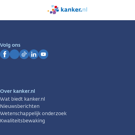
We
zijn
er
voor
je.
Volg ons
Kanker.nl
Facebook
Instagram
TikTok
LinkedIn
YouTube
Over kanker.nl
Wat biedt kanker.nl
Nieuwsberichten
Wetenschappelijk onderzoek
Kwaliteitsbewaking