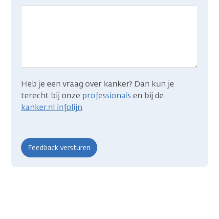
gevonden
wat
je
zocht?
Heb je een vraag over kanker? Dan kun je
terecht bij onze
professionals
en bij de
kanker.nl infolijn
.